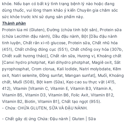
khỏe. Nếu bạn có bất kỳ tình trạng bệnh lý nào hoặc đang
dùng thuốc, vui lòng tham khảo ý kiến ​​Chuyên gia chăm sóc
sức khỏe trước khi sử dụng sản phẩm này.
Thành phần
Protein lúa mì (Gluten), Đường (chứa tinh bột sắn), Protein sữa
(chứa Lecithin đậu nành), Dầu đậu nành, Bột [Dầu đậu nành
tinh luyện, Chất rắn xi-rô glucose, Protein sữa, Chất nhũ hóa
(451), Chất chống đóng cục (551), Chất chống oxy hóa (307b,
Chiết xuất hương thảo)], Chất rắn sữa, Hương vị, Khoáng chất
[Canxi hydro photphat, Kali dihydro photphat, Magiê oxit, Sắt
pyrophosphat, Crom clorua, Kali Iodide, Natri molybdate, Kẽm
oxit, Natri selenite, Đồng sunfat, Mangan sunfat], Muối, Khoáng
chất, Muối (508), Bột kem (Sữa), Kẹo cao su thực vật (415,
412), Vitamin [Vitamin C, Vitamin E, Vitamin B3, Vitamin A,
Vitamin B5, Vitamin D3, Vitamin B6, Folic Axit, Vitamin B12,
Vitamin B2, Biotin, Vitamin B1], Chất tạo ngọt (955).
- Chứa: CHỨA GLUTEN, SỮA VÀ ĐẬU NÀNH.
- Chất gây dị ứng Chứa: Đậu nành | Gluten | Sữa