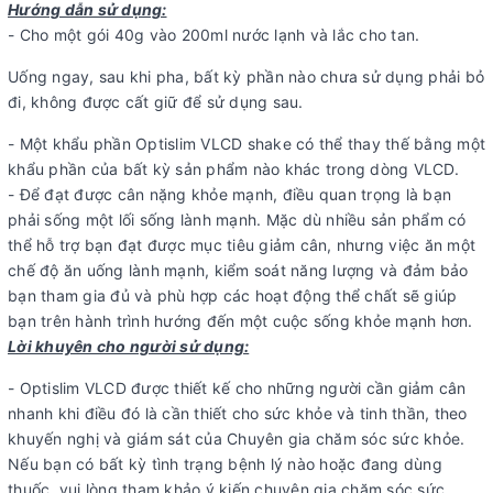
Hướng dẫn sử dụng:
- Cho một gói 40g vào 200ml nước lạnh và lắc cho tan.
Uống ngay, sau khi pha, bất kỳ phần nào chưa sử dụng phải bỏ
đi, không được cất giữ để sử dụng sau.
- Một khẩu phần Optislim VLCD shake có thể thay thế bằng một
khẩu phần của bất kỳ sản phẩm nào khác trong dòng VLCD.
- Để đạt được cân nặng khỏe mạnh, điều quan trọng là bạn
phải sống một lối sống lành mạnh. Mặc dù nhiều sản phẩm có
thể hỗ trợ bạn đạt được mục tiêu giảm cân, nhưng việc ăn một
chế độ ăn uống lành mạnh, kiểm soát năng lượng và đảm bảo
bạn tham gia đủ và phù hợp các hoạt động thể chất sẽ giúp
bạn trên hành trình hướng đến một cuộc sống khỏe mạnh hơn.
Lời khuyên cho người sử dụng:
- Optislim VLCD được thiết kế cho những người cần giảm cân
nhanh khi điều đó là cần thiết cho sức khỏe và tinh thần, theo
khuyến nghị và giám sát của Chuyên gia chăm sóc sức khỏe.
Nếu bạn có bất kỳ tình trạng bệnh lý nào hoặc đang dùng
thuốc, vui lòng tham khảo ý kiến ​​chuyên gia chăm sóc sức