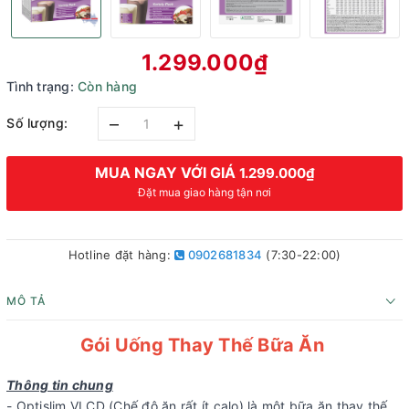
1.299.000₫
Tình trạng:
Còn hàng
–
+
Số lượng:
MUA NGAY VỚI GIÁ
1.299.000₫
Đặt mua giao hàng tận nơi
Hotline đặt hàng:
0902681834
(7:30-22:00)
MÔ TẢ
Gói Uống Thay Thế Bữa Ăn
Thông tin chung
- Optislim VLCD (Chế độ ăn rất ít calo) là một bữa ăn thay thế