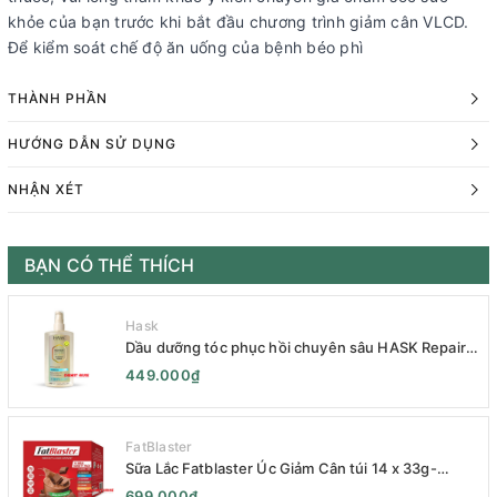
khỏe của bạn trước khi bắt đầu chương trình giảm cân VLCD.
Để kiểm soát chế độ ăn uống của bệnh béo phì
THÀNH PHẦN
HƯỚNG DẪN SỬ DỤNG
NHẬN XÉT
BẠN CÓ THỂ THÍCH
Hask
Dầu dưỡng tóc phục hồi chuyên sâu HASK Repair
Series 120mL- HASK Repair Series Intensive Repair
449.000₫
Hair Oil 120mL- Phục Hồi Chuyên Sâu
FatBlaster
Sữa Lắc Fatblaster Úc Giảm Cân túi 14 x 33g-
Naturopathica Fatblaster Weight Loss Shake
699.000₫