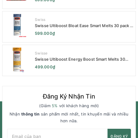
Variety Pack 14 x 33g - Sữa Giảm Cân
Swiss
Swisse Ultiboost Bloat Ease Smart Melts 30 pack -
Kẹo Ngậm Giảm Đầy Hơi Táo Bón Kèm Men Tiêu
599.000₫
Hóa - Swisse Bloat Relief Smart Melt 30 Viên
Swisse
Swisse Ultiboost Energy Boost Smart Melts 30
pack - Viên uống Tăng cường năng lượng tan chảy
499.000₫
thông minh 30 viên
Đăng Ký Nhận Tin
(Giảm
5%
với khách hàng mới)
Nhận
thông tin
sản phẩm mới nhất, tin khuyến mãi và nhiều
hơn nữa.
ĐĂNG KÝ