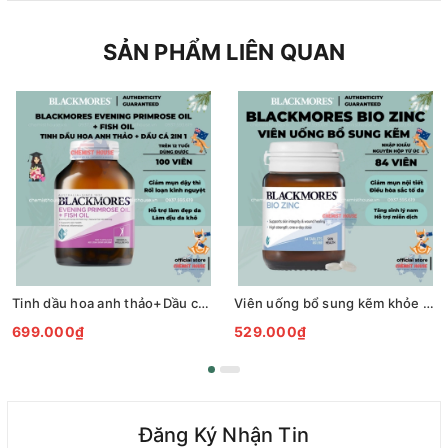
SẢN PHẨM LIÊN QUAN
Tinh dầu hoa anh thảo+Dầu cá Úc - Blackmores Evening Primrose Oil + Fish Oil 1000mg
Viên uống bổ sung kẽm khỏe da - Blackmores Bio Zinc Hàng chuẩn nội địa Úc hàm lượng kẽm 125mg trở lên Date xa
699.000₫
529.000₫
Đăng Ký Nhận Tin