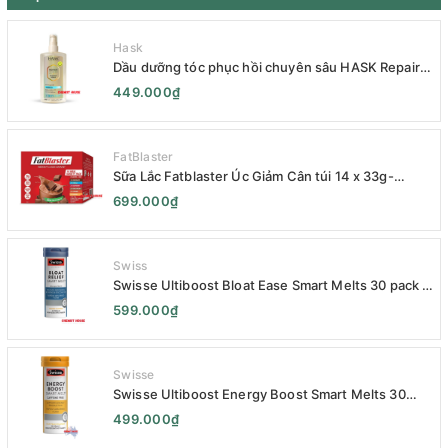
Hask
Dầu dưỡng tóc phục hồi chuyên sâu HASK Repair
Series 120mL- HASK Repair Series Intensive Repair
449.000₫
Hair Oil 120mL- Phục Hồi Chuyên Sâu
FatBlaster
Sữa Lắc Fatblaster Úc Giảm Cân túi 14 x 33g-
Naturopathica Fatblaster Weight Loss Shake
699.000₫
Variety Pack 14 x 33g - Sữa Giảm Cân
Swiss
Swisse Ultiboost Bloat Ease Smart Melts 30 pack -
Kẹo Ngậm Giảm Đầy Hơi Táo Bón Kèm Men Tiêu
599.000₫
Hóa - Swisse Bloat Relief Smart Melt 30 Viên
Swisse
Swisse Ultiboost Energy Boost Smart Melts 30
pack - Viên uống Tăng cường năng lượng tan chảy
499.000₫
thông minh 30 viên