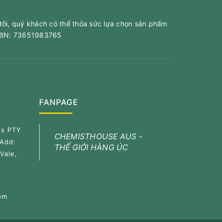
tôi, quý khách có thể thỏa sức lựa chọn sản phẩm
 ABN: 73651983765
FANPAGE
ss PTY
CHEMISTHOUSE AUS -
 Add:
THẾ GIỚI HÀNG ÚC
Vale,
om