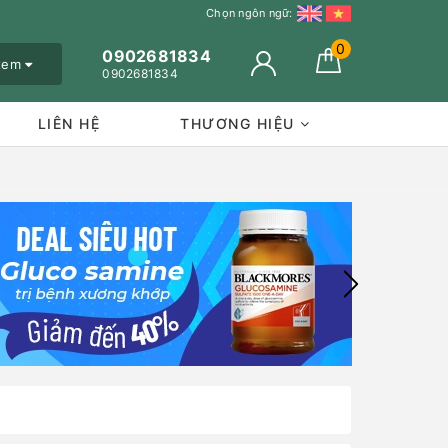
Chọn ngôn ngữ:
0
0902681834
 xem
0902681834
LIÊN HỆ
THƯƠNG HIỆU