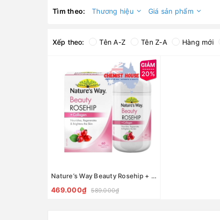
Tìm theo:
Thương hiệu
Giá sản phẩm
Xếp theo:
Tên A-Z
Tên Z-A
Hàng mới
20%
Nature’s Way Beauty Rosehip + Collagen - Viên uống collagen 60 viên
469.000₫
589.000₫