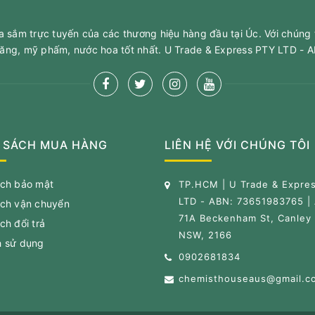
sắm trực tuyến của các thương hiệu hàng đầu tại Úc. Với chúng 
ăng, mỹ phấm, nước hoa tốt nhất. U Trade & Express PTY LTD -
 SÁCH MUA HÀNG
LIÊN HỆ VỚI CHÚNG TÔI
ách bảo mật
TP.HCM | U Trade & Expre
LTD - ABN: 73651983765 |
ách vận chuyển
71A Beckenham St, Canley 
ch đổi trả
NSW, 2166
h sử dụng
0902681834
chemisthouseaus@gmail.c