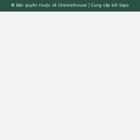
© Bản quyền thuộc về
Chemisthouse
|
Cung cấp bởi
Sapo