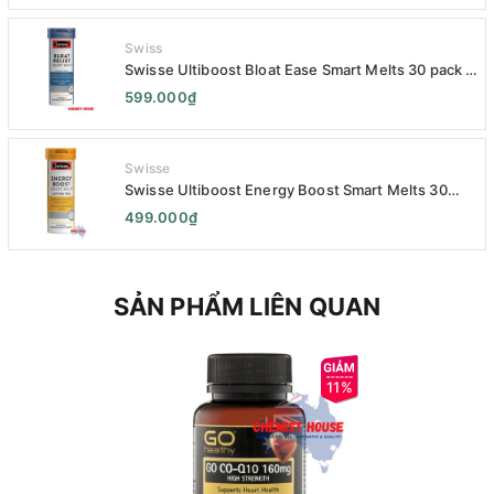
Swiss
Swisse Ultiboost Bloat Ease Smart Melts 30 pack -
Kẹo Ngậm Giảm Đầy Hơi Táo Bón Kèm Men Tiêu
599.000₫
Hóa - Swisse Bloat Relief Smart Melt 30 Viên
Swisse
Swisse Ultiboost Energy Boost Smart Melts 30
pack - Viên uống Tăng cường năng lượng tan chảy
499.000₫
thông minh 30 viên
SẢN PHẨM LIÊN QUAN
11%