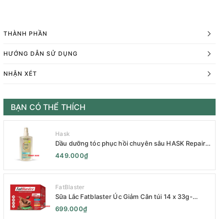
THÀNH PHẦN
HƯỚNG DẪN SỬ DỤNG
NHẬN XÉT
BẠN CÓ THỂ THÍCH
Hask
Dầu dưỡng tóc phục hồi chuyên sâu HASK Repair
Series 120mL- HASK Repair Series Intensive Repair
449.000₫
Hair Oil 120mL- Phục Hồi Chuyên Sâu
FatBlaster
Sữa Lắc Fatblaster Úc Giảm Cân túi 14 x 33g-
Naturopathica Fatblaster Weight Loss Shake
699.000₫
Variety Pack 14 x 33g - Sữa Giảm Cân