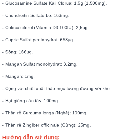
-
Glucosamine Sulfate Kali Clorua: 1,5g (1.500mg).
-
Chondroitin Sulfate bò: 163mg.
-
Colecalciferol (Vitamin D3 100IU): 2,5µg.
-
Cupric Sulfat pentahydrat: 653µg.
-
Đồng: 166µg.
-
Mangan Sulfat monohydrat: 3.2mg.
-
Mangan: 1mg.
-
Cộng với chiết xuất thảo mộc tương đương với khô:
-
Hạt giống cần tây: 100mg.
-
Thân rễ Curcuma longa (Nghệ): 100mg.
-
Thân rễ Zingiber officinale (Gừng): 25mg.
Hướng dẫn sử dụng: