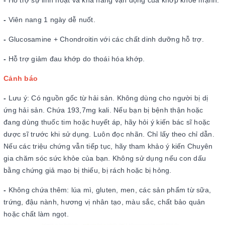
-
Viên nang 1 ngày dễ nuốt.
-
Glucosamine + Chondroitin với các chất dinh dưỡng hỗ trợ.
-
Hỗ trợ giảm đau khớp do thoái hóa khớp.
Cảnh báo
-
Lưu ý: Có nguồn gốc từ hải sản. Không dùng cho người bị dị
ứng hải sản. Chứa 193,7mg kali. Nếu bạn bị bệnh thận hoặc
đang dùng thuốc tim hoặc huyết áp, hãy hỏi ý kiến ​​bác sĩ hoặc
dược sĩ trước khi sử dụng. Luôn đọc nhãn. Chỉ lấy theo chỉ dẫn.
Nếu các triệu chứng vẫn tiếp tục, hãy tham khảo ý kiến ​​Chuyên
gia chăm sóc sức khỏe của bạn. Không sử dụng nếu con dấu
bằng chứng giả mạo bị thiếu, bị rách hoặc bị hỏng.
-
Không chứa thêm: lúa mì, gluten, men, các sản phẩm từ sữa,
trứng, đậu nành, hương vị nhân tạo, màu sắc, chất bảo quản
hoặc chất làm ngọt.