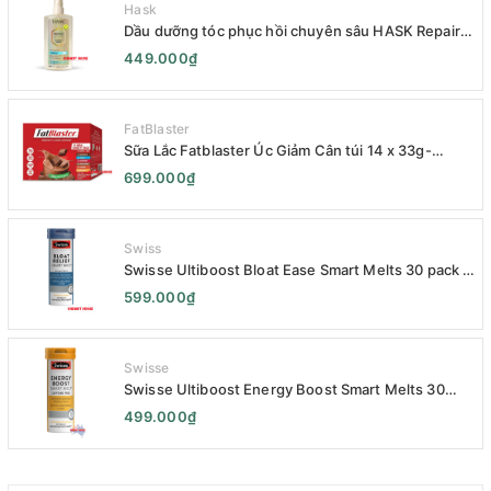
Hask
Dầu dưỡng tóc phục hồi chuyên sâu HASK Repair
Series 120mL- HASK Repair Series Intensive Repair
449.000₫
Hair Oil 120mL- Phục Hồi Chuyên Sâu
FatBlaster
Sữa Lắc Fatblaster Úc Giảm Cân túi 14 x 33g-
Naturopathica Fatblaster Weight Loss Shake
699.000₫
Variety Pack 14 x 33g - Sữa Giảm Cân
Swiss
Swisse Ultiboost Bloat Ease Smart Melts 30 pack -
Kẹo Ngậm Giảm Đầy Hơi Táo Bón Kèm Men Tiêu
599.000₫
Hóa - Swisse Bloat Relief Smart Melt 30 Viên
Swisse
Swisse Ultiboost Energy Boost Smart Melts 30
pack - Viên uống Tăng cường năng lượng tan chảy
499.000₫
thông minh 30 viên