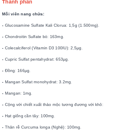
Thành phần
Mỗi viên nang chứa:
-
Glucosamine Sulfate Kali Clorua: 1,5g (1.500mg).
-
Chondroitin Sulfate bò: 163mg.
-
Colecalciferol (Vitamin D3 100IU): 2,5µg.
-
Cupric Sulfat pentahydrat: 653µg.
-
Đồng: 166µg.
-
Mangan Sulfat monohydrat: 3.2mg.
-
Mangan: 1mg.
-
Cộng với chiết xuất thảo mộc tương đương với khô:
-
Hạt giống cần tây: 100mg.
-
Thân rễ Curcuma longa (Nghệ): 100mg.