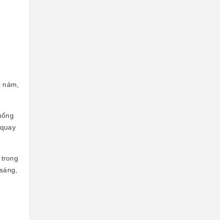
ị nám,
chống
 quay
 trong
 sáng,