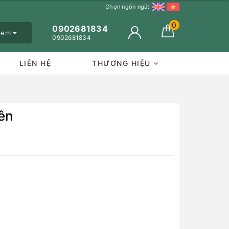
Chọn ngôn ngữ:
0
0902681834
 xem
0902681834
LIÊN HỆ
THƯƠNG HIỆU
ên