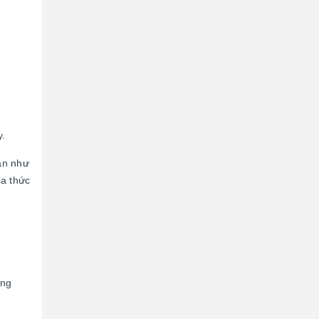
y.
ặn như
ủa thức
ống