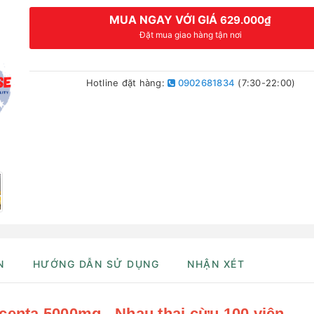
MUA NGAY VỚI GIÁ
629.000₫
Đặt mua giao hàng tận nơi
Hotline đặt hàng:
0902681834
(7:30-22:00)
N
HƯỚNG DẪN SỬ DỤNG
NHẬN XÉT
centa 5000mg - Nhau thai cừu 100 viên