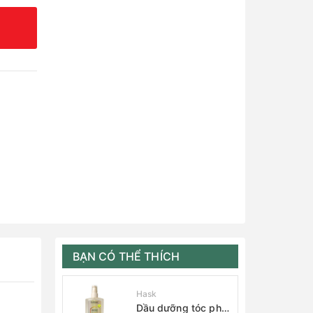
BẠN CÓ THỂ THÍCH
Hask
Dầu dưỡng tóc phục