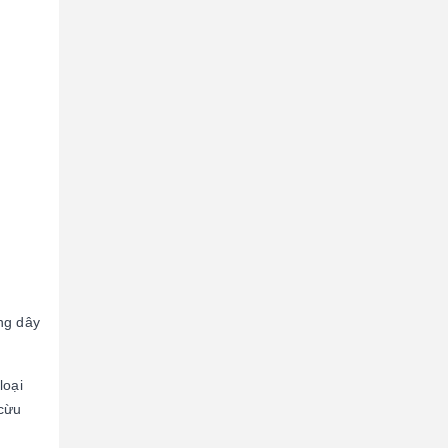
ng dây
loại
 cừu