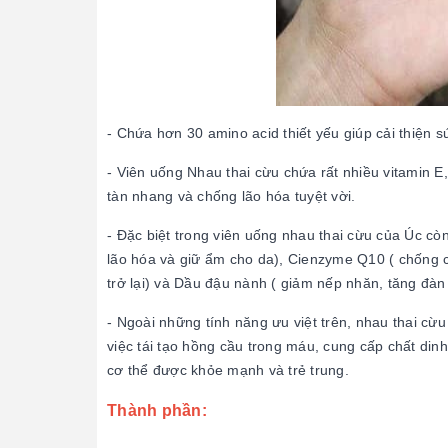
- Chứa hơn 30 amino acid thiết yếu giúp cải thiện s
- Viên uống Nhau thai cừu chứa rất nhiều vitamin E,
tàn nhang và chống lão hóa tuyệt vời.
- Đặc biệt trong viên uống nhau thai cừu của Úc c
lão hóa và giữ ẩm cho da), Cienzyme Q10 ( chống c
trở lại) và Dầu đậu nành ( giảm nếp nhăn, tăng đàn 
- Ngoài những tính năng ưu việt trên, nhau thai cừ
việc tái tạo hồng cầu trong máu, cung cấp chất din
cơ thể được khỏe mạnh và trẻ trung.
Thành phần: