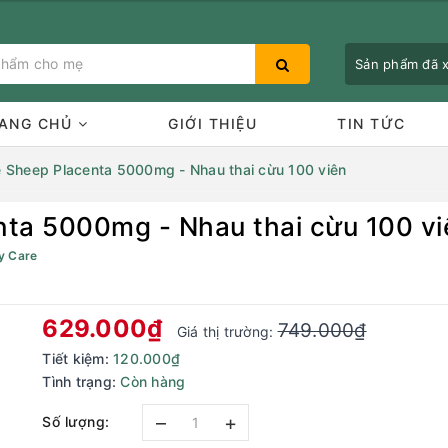
Sản phẩm đã
ANG CHỦ
GIỚI THIỆU
TIN TỨC
e Sheep Placenta 5000mg - Nhau thai cừu 100 viên
nta 5000mg - Nhau thai cừu 100 vi
Bạn chưa xem sản phẩm nào
y Care
629.000₫
749.000₫
Giá thị trường:
Tiết kiệm:
120.000₫
Tình trạng:
Còn hàng
–
+
Số lượng: