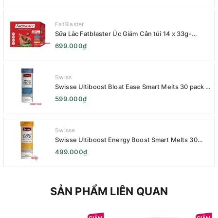
FatBlaster
Sữa Lắc Fatblaster Úc Giảm Cân túi 14 x 33g-
Naturopathica Fatblaster Weight Loss Shake
699.000₫
Variety Pack 14 x 33g - Sữa Giảm Cân
Swiss
Swisse Ultiboost Bloat Ease Smart Melts 30 pack -
Kẹo Ngậm Giảm Đầy Hơi Táo Bón Kèm Men Tiêu
599.000₫
Hóa - Swisse Bloat Relief Smart Melt 30 Viên
Swisse
Swisse Ultiboost Energy Boost Smart Melts 30
pack - Viên uống Tăng cường năng lượng tan chảy
499.000₫
thông minh 30 viên
SẢN PHẨM LIÊN QUAN