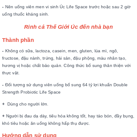
-
Nên uống viên men vi sinh Úc Life Space trước hoặc sau 2 giờ
uống thuốc kháng sinh.
Rinh cả Thế Giới Úc đến nhà bạn
Thành phần
-
Không có sữa, lactoza, casein, men, gluten, lúa mì, ngô,
fructose, đậu nành, trứng, hải sản, đậu phộng, màu nhân tạo,
hương vị hoặc chất bảo quản. Công thức bổ sung thân thiện với
thực vật.
-
Đối tượng sử dụng viên uống bổ sung 64 tỷ lợi khuẩn Double
Strength Probiotic Life Space
+
Dùng cho người lớn.
+
Người bị đau dạ dày, tiêu hóa không tốt, hay táo bón, đầy bụng,
khó tiêu hoặc ăn uống không hấp thụ được.
Hướng dẫn sử dụng