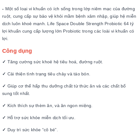
-
Một số loại vi khuẩn có ích sống trong lớp niêm mạc của đường
ruột, cung cấp sự bảo vệ khỏi mầm bệnh xâm nhập, giúp hệ miễn
dịch luôn khoẻ mạnh. Life Space Double Strength Probiotic 64 tỷ
lợi khuẩn cung cấp lượng lớn Probiotic trong các loài vi khuẩn có
lợi.
Công dụng
✓
Tăng cường sức khoẻ hệ tiêu hoá, đường ruột.
✓
Cải thiện tình trạng tiêu chảy và táo bón.
✓
Giúp cơ thể hấp thu dưỡng chất từ thức ăn và các chất bổ
sung tốt nhất.
✓
Kích thích sự thèm ăn, và ăn ngon miệng.
✓
Hỗ trợ sức khỏe miễn dịch tối ưu.
✓
Duy trì sức khỏe “cô bé”.