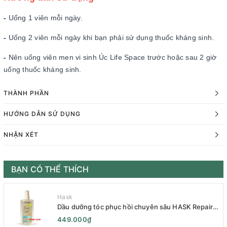
-
Uống 1 viên mỗi ngày.
-
Uống 2 viên mỗi ngày khi bạn phải sử dụng thuốc kháng sinh.
-
Nên uống viên men vi sinh Úc Life Space trước hoặc sau 2 giờ
uống thuốc kháng sinh.
THÀNH PHẦN
HƯỚNG DẪN SỬ DỤNG
NHẬN XÉT
BẠN CÓ THỂ THÍCH
Hask
Dầu dưỡng tóc phục hồi chuyên sâu HASK Repair
Series 120mL- HASK Repair Series Intensive Repair
449.000₫
Hair Oil 120mL- Phục Hồi Chuyên Sâu