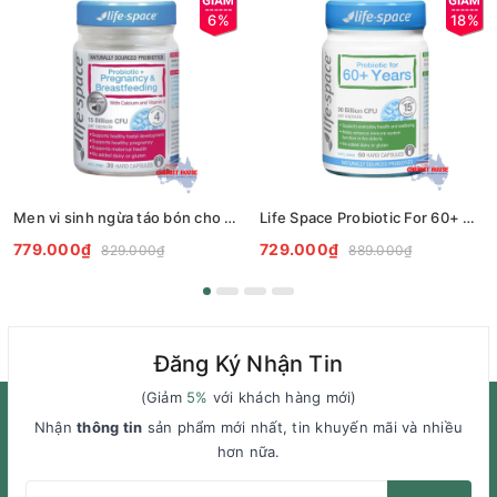
6%
18%
Men vi sinh ngừa táo bón cho bà bầu Life Space Probiotic for Pregnancy & Breastfeeding
Life Space Probiotic For 60+ Years - Viên uống bổ sung vi sinh cho người lớn trên 60 tuổi 60 viên
779.000₫
729.000₫
829.000₫
889.000₫
Đăng Ký Nhận Tin
(Giảm
5%
với khách hàng mới)
Nhận
thông tin
sản phẩm mới nhất, tin khuyến mãi và nhiều
hơn nữa.