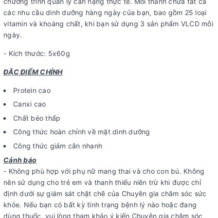
chương trình quản lý cân nặng thực tế. Mỗi thanh chứa tất cả
các nhu cầu dinh dưỡng hàng ngày của bạn, bao gồm 25 loại
vitamin và khoáng chất, khi bạn sử dụng 3 sản phẩm VLCD mỗi
ngày.
- Kích thước: 5x60g
ĐẶC ĐIỂM CHÍNH
Protein cao
Canxi cao
Chất béo thấp
Công thức hoàn chỉnh về mặt dinh dưỡng
Công thức giảm cân nhanh
Cảnh báo
- Không phù hợp với phụ nữ mang thai và cho con bú. Không
nên sử dụng cho trẻ em và thanh thiếu niên trừ khi được chỉ
định dưới sự giám sát chặt chẽ của Chuyên gia chăm sóc sức
khỏe. Nếu bạn có bất kỳ tình trạng bệnh lý nào hoặc đang
dùng thuốc, vui lòng tham khảo ý kiến ​​Chuyên gia chăm sóc