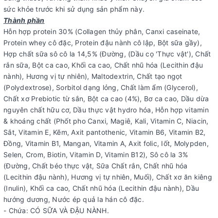
sức khỏe trước khi sử dụng sản phẩm này.
Thành phần
Hỗn hợp protein 30% (Collagen thủy phân, Canxi caseinate,
Protein whey cô đặc, Protein đậu nành cô lập, Bột sữa gầy),
Hợp chất sữa sô cô la 14,5% (Đường, (Dầu cọ 'Thực vật'), Chất
rắn sữa, Bột ca cao, Khối ca cao, Chất nhũ hóa (Lecithin đậu
nành), Hương vị tự nhiên), Maltodextrin, Chất tạo ngọt
(Polydextrose), Sorbitol dạng lỏng, Chất làm ẩm (Glycerol),
Chất xơ Prebiotic từ sắn, Bột ca cao (4%), Bơ ca cao, Dầu dừa
nguyên chất hữu cơ, Dầu thực vật hydro hóa, Hỗn hợp vitamin
& khoáng chất (Phốt pho Canxi, Magiê, Kali, Vitamin C, Niacin,
Sắt, Vitamin E, Kẽm, Axit pantothenic, Vitamin B6, Vitamin B2,
Đồng, Vitamin B1, Mangan, Vitamin A, Axit folic, Iốt, Molypden,
Selen, Crom, Biotin, Vitamin D, Vitamin B12), Sô cô la 3%
(Đường, Chất béo thực vật, Sữa Chất rắn, Chất nhũ hóa
(Lecithin đậu nành), Hương vị tự nhiên, Muối), Chất xơ ăn kiêng
(Inulin), Khối ca cao, Chất nhũ hóa (Lecithin đậu nành), Dầu
hướng dương, Nước ép quả la hán cô đặc.
- Chứa: CÓ SỮA VÀ ĐẬU NÀNH.