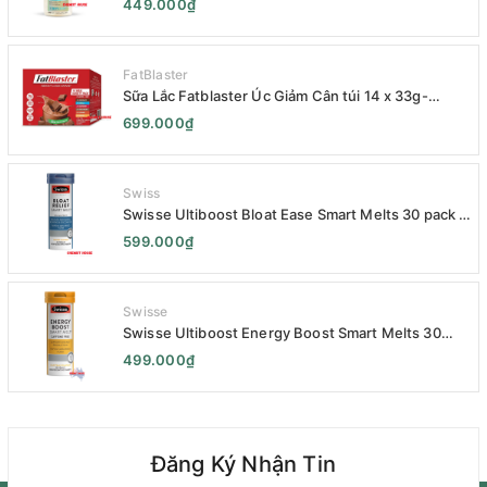
449.000₫
Hair Oil 120mL- Phục Hồi Chuyên Sâu
FatBlaster
Sữa Lắc Fatblaster Úc Giảm Cân túi 14 x 33g-
Naturopathica Fatblaster Weight Loss Shake
699.000₫
Variety Pack 14 x 33g - Sữa Giảm Cân
Swiss
Swisse Ultiboost Bloat Ease Smart Melts 30 pack -
Kẹo Ngậm Giảm Đầy Hơi Táo Bón Kèm Men Tiêu
599.000₫
Hóa - Swisse Bloat Relief Smart Melt 30 Viên
Swisse
Swisse Ultiboost Energy Boost Smart Melts 30
pack - Viên uống Tăng cường năng lượng tan chảy
499.000₫
thông minh 30 viên
Đăng Ký Nhận Tin