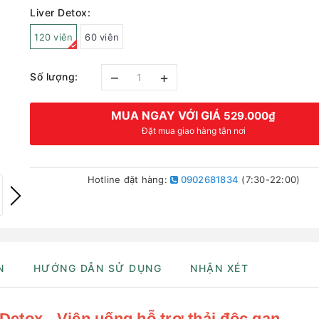
Liver Detox:
120 viên
60 viên
–
+
Số lượng:
MUA NGAY VỚI GIÁ
529.000₫
Đặt mua giao hàng tận nơi
Hotline đặt hàng:
0902681834
(7:30-22:00)
N
HƯỚNG DẪN SỬ DỤNG
NHẬN XÉT
 Detox - Viên uống hỗ trợ thải độc gan