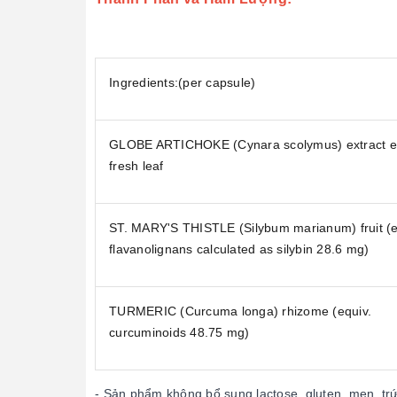
Ingredients:(per capsule)
GLOBE ARTICHOKE (Cynara scolymus) extract e
fresh leaf
ST. MARY'S THISTLE (Silybum marianum) fruit (e
flavanolignans calculated as silybin 28.6 mg)
TURMERIC (Curcuma longa) rhizome (equiv.
curcuminoids 48.75 mg)
- Sản phẩm không bổ sung lactose, gluten, men, tr