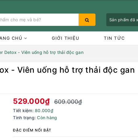
Sản phẩm đã
ANG CHỦ
GIỚI THIỆU
TIN TỨC
er Detox - Viên uống hỗ trợ thải độc gan
ox - Viên uống hỗ trợ thải độc gan
Bạn chưa xem sản phẩm nào
529.000₫
609.000₫
Tiết kiệm:
80.000₫
Tình trạng:
Còn hàng
ĐẶC ĐIỂM NỔI BẬT