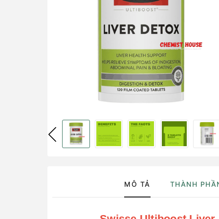
MÔ TẢ
THÀNH PHẦ
Swisse Ultiboost Liver