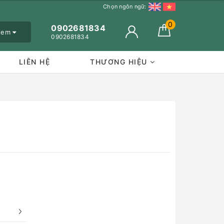
Chọn ngôn ngữ:
0
0902681834
 xem
0902681834
LIÊN HỆ
THƯƠNG HIỆU