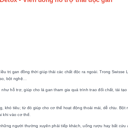
ều trị gan đồng thời giúp thải các chất độc ra ngoài. Trong Swisse L
iso, bột nghệ…
ư hỗ trợ, giúp cho lá gan tham gia quá trình trao đổi chất, tái tạo 
g, khó tiêu; từ đó giúp cho cơ thể hoạt động thoải mái, dễ chịu. Bột
i khi vào cơ thể.
- những người thường xuyên phải tiếp khách, uống rượu hay bất cứu 