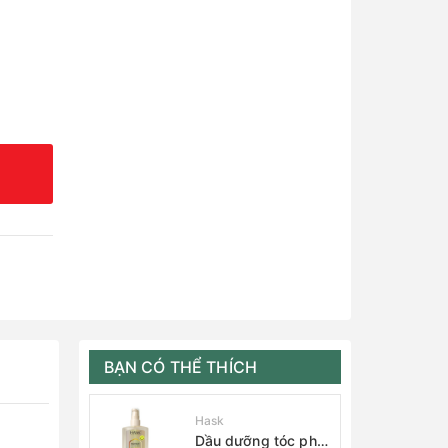
BẠN CÓ THỂ THÍCH
Hask
Dầu dưỡng tóc phục