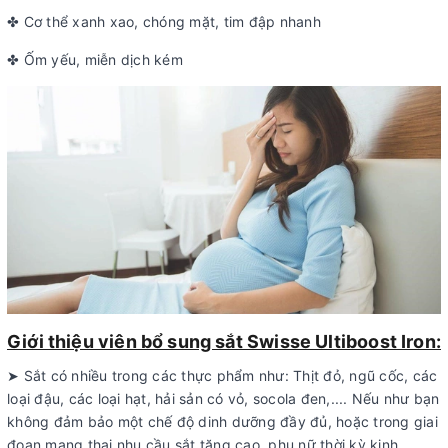
✤ Cơ thể xanh xao, chóng mặt, tim đập nhanh
✤ Ốm yếu, miễn dịch kém
Giới thiệu viên bổ sung sắt Swisse Ultiboost Iron:
➤ Sắt có nhiều trong các thực phẩm như: Thịt đỏ, ngũ cốc, các
loại đậu, các loại hạt, hải sản có vỏ, socola đen,.... Nếu như bạn
không đảm bảo một chế độ dinh dưỡng đầy đủ, hoặc trong giai
đoạn mang thai nhu cầu sắt tăng cao, phụ nữ thời kỳ kinh