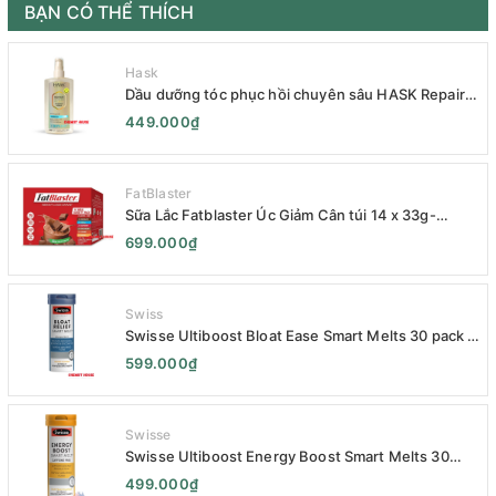
BẠN CÓ THỂ THÍCH
Hask
Dầu dưỡng tóc phục hồi chuyên sâu HASK Repair
Series 120mL- HASK Repair Series Intensive Repair
449.000₫
Hair Oil 120mL- Phục Hồi Chuyên Sâu
FatBlaster
Sữa Lắc Fatblaster Úc Giảm Cân túi 14 x 33g-
Naturopathica Fatblaster Weight Loss Shake
699.000₫
Variety Pack 14 x 33g - Sữa Giảm Cân
Swiss
Swisse Ultiboost Bloat Ease Smart Melts 30 pack -
Kẹo Ngậm Giảm Đầy Hơi Táo Bón Kèm Men Tiêu
599.000₫
Hóa - Swisse Bloat Relief Smart Melt 30 Viên
Swisse
Swisse Ultiboost Energy Boost Smart Melts 30
pack - Viên uống Tăng cường năng lượng tan chảy
499.000₫