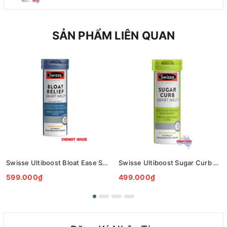
thông minh 30 viên
SẢN PHẨM LIÊN QUAN
Swisse Ultiboost Bloat Ease Smart Melts 30 pack - Kẹo Ngậm Giảm Đầy Hơi Táo Bón Kèm Men Tiêu Hóa - Swisse Bloat Relief Smart Melt 30 Viên
Swisse Ultiboost Sugar Curb Smart Melts 30 pack - Viên uống dinh dưỡng được thiết kế để hỗ trợ giảm cảm giác thèm ăn đường và giúp duy trì một chế độ chuyển hóa cân bằng 30 viên.
599.000₫
499.000₫