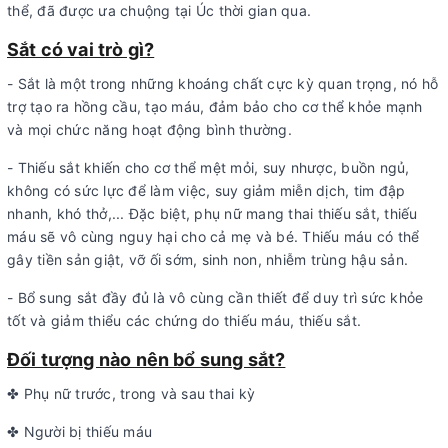
thể, đã được ưa chuộng tại Úc thời gian qua.
Sắt có vai trò gì?
- Sắt là một trong những khoáng chất cực kỳ quan trọng, nó hỗ
trợ tạo ra hồng cầu, tạo máu, đảm bảo cho cơ thể khỏe mạnh
và mọi chức năng hoạt động bình thường.
- Thiếu sắt khiến cho cơ thể mệt mỏi, suy nhược, buồn ngủ,
không có sức lực để làm việc, suy giảm miễn dịch, tim đập
nhanh, khó thở,... Đặc biệt, phụ nữ mang thai thiếu sắt, thiếu
máu sẽ vô cùng nguy hại cho cả mẹ và bé. Thiếu máu có thể
gây tiền sản giật, vỡ ối sớm, sinh non, nhiễm trùng hậu sản.
- Bổ sung sắt đầy đủ là vô cùng cần thiết để duy trì sức khỏe
tốt và giảm thiểu các chứng do thiếu máu, thiếu sắt.
Đối tượng nào nên bổ sung sắt?
✤ Phụ nữ trước, trong và sau thai kỳ
✤ Người bị thiếu máu