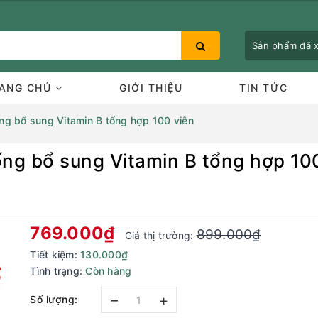
Sản phẩm đã
ANG CHỦ
GIỚI THIỆU
TIN TỨC
g bổ sung Vitamin B tổng hợp 100 viên
ng bổ sung Vitamin B tổng hợp 10
Bạn chưa xem sản phẩm nào
769.000₫
899.000₫
Giá thị trường:
Tiết kiệm:
130.000₫
Tình trạng:
Còn hàng
–
+
Số lượng: