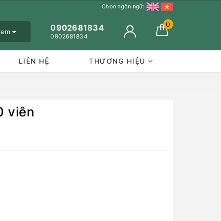
Chọn ngôn ngữ:
0
0902681834
 xem
0902681834
LIÊN HỆ
THƯƠNG HIỆU
0 viên