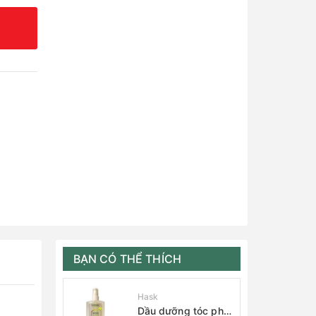
BẠN CÓ THỂ THÍCH
Hask
Dầu dưỡng tóc phục