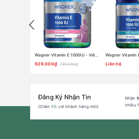
Wagner Vitamin E 1000IU - Viên uống bổ sung vitamin E tự nhiên 100 viên
629.000₫
Liên hệ
789.000₫
Đăng Ký Nhận Tin
Nhận
t
nhiều 
(Giảm
5%
với khách hàng mới)