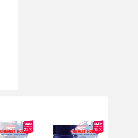
22%
15%