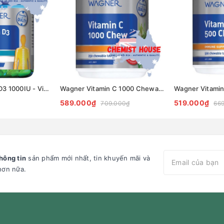
Wagner Vitamin D3 1000IU - Viên uống bổ sung Vitamin D3 250 viên
Wagner Vitamin C 1000 Chewable - Viên nhai bổ sung Vitamin C 250 viên
589.000₫
519.000₫
709.000₫
66
hông tin
sản phẩm mới nhất, tin khuyến mãi và
hơn nữa.