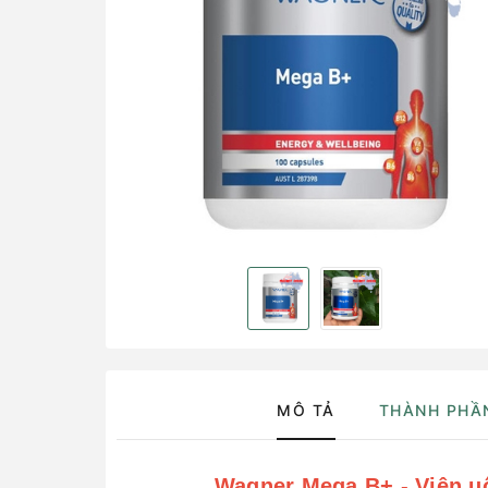
MÔ TẢ
THÀNH PHẦ
Wagner Mega B+ - Viên u