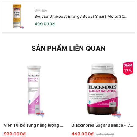
Swisse
Swisse Ultiboost Energy Boost Smart Melts 30
pack - Viên uống Tăng cường năng lượng tan chảy
499.000₫
thông minh 30 viên
SẢN PHẨM LIÊN QUAN
17%
Viên sủi bổ sung năng lượng dành cho phụ nữ Blackmores Womens Energy Effervescent 20 Tablets
Blackmores Sugar Balance - Viên uống cân bằng đường huyết 90 viên
999.000₫
449.000₫
539.000₫