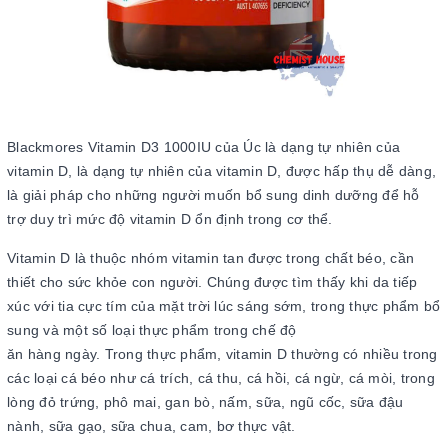
Blackmores Vitamin D3 1000IU của Úc là dạng tự nhiên của
vitamin D, là dạng tự nhiên của vitamin D, được hấp thụ dễ dàng,
là giải pháp cho những người muốn bổ sung dinh dưỡng để hỗ
trợ duy trì mức độ vitamin D ổn định trong cơ thể.
Vitamin D là thuộc nhóm vitamin tan được trong chất béo, cần
thiết cho sức khỏe con người. Chúng được tìm thấy khi da tiếp
xúc với tia cực tím của mặt trời lúc sáng sớm, trong thực phẩm bổ
sung và một số loại thực phẩm trong chế độ
ăn hàng ngày. Trong thực phẩm, vitamin D thường có nhiều trong
các loại cá béo như cá trích, cá thu, cá hồi, cá ngừ, cá mòi, trong
lòng đỏ trứng, phô mai, gan bò, nấm, sữa, ngũ cốc, sữa đậu
nành, sữa gạo, sữa chua, cam, bơ thực vật.