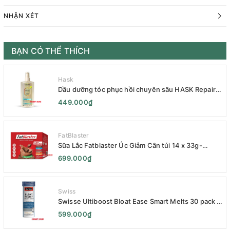
NHẬN XÉT
BẠN CÓ THỂ THÍCH
Hask
Dầu dưỡng tóc phục hồi chuyên sâu HASK Repair
Series 120mL- HASK Repair Series Intensive Repair
449.000₫
Hair Oil 120mL- Phục Hồi Chuyên Sâu
FatBlaster
Sữa Lắc Fatblaster Úc Giảm Cân túi 14 x 33g-
Naturopathica Fatblaster Weight Loss Shake
699.000₫
Variety Pack 14 x 33g - Sữa Giảm Cân
Swiss
Swisse Ultiboost Bloat Ease Smart Melts 30 pack -
Kẹo Ngậm Giảm Đầy Hơi Táo Bón Kèm Men Tiêu
599.000₫
Hóa - Swisse Bloat Relief Smart Melt 30 Viên