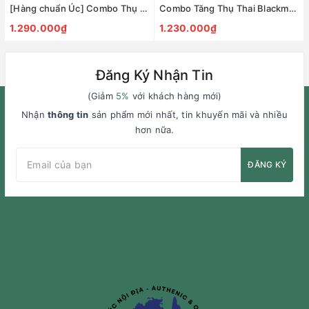
[Hàng chuẩn Úc] Combo Thụ Thai 3 món (Menevit + Hàu Oyster Plus + Blackmores Conceive Well Gold) HSD Xa
Combo Tăng Thụ Thai Blackmores 2 Món (Conceive Well Men + Blackmores Conceive Well Gold Preconception)
1.290.000₫
1.230.000₫
Đăng Ký Nhận Tin
(Giảm
5%
với khách hàng mới)
Nhận
thông tin
sản phẩm mới nhất, tin khuyến mãi và nhiều
hơn nữa.
ĐĂNG KÝ