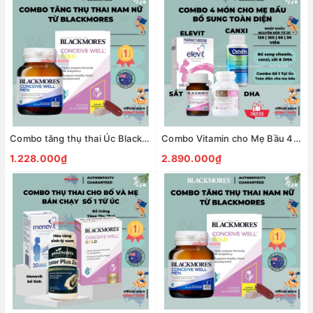
Combo tăng thụ thai Úc Blackmores Conceive Well Gold + Conceive Well Men đầy đủ dưỡng chất thiết yếu cho bố mẹ
Combo Vitamin cho Mẹ Bầu 4 món (Elevit bầu hồng tổng hợp + DHA Bio Island + Canxi Ostelin + Sắt Blackmores)
1.228.000₫
2.890.000₫