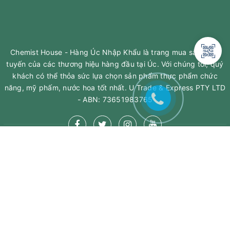
Chemist House - Hàng Úc Nhập Khẩu là trang mua sắm trực
tuyến của các thương hiệu hàng đầu tại Úc. Với chúng tôi, quý
khách có thể thỏa sức lựa chọn sản phẩm thực phẩm chức
năng, mỹ phấm, nước hoa tốt nhất. U Trade & Express PTY LTD
- ABN: 73651983765
MUA NGAY
Giao hàng tận nơi
MỞ RỘNG CHÂN TRANG
© Bản quyền thuộc về
Chemisthouse
Cung cấp bởi
Sapo