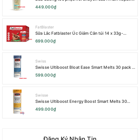
Series 120mL- HASK Repair Series Intensive Repair
449.000₫
Hair Oil 120mL- Phục Hồi Chuyên Sâu
FatBlaster
Sữa Lắc Fatblaster Úc Giảm Cân túi 14 x 33g-
Naturopathica Fatblaster Weight Loss Shake
699.000₫
Variety Pack 14 x 33g - Sữa Giảm Cân
Swiss
Swisse Ultiboost Bloat Ease Smart Melts 30 pack -
Kẹo Ngậm Giảm Đầy Hơi Táo Bón Kèm Men Tiêu
599.000₫
Hóa - Swisse Bloat Relief Smart Melt 30 Viên
Swisse
Swisse Ultiboost Energy Boost Smart Melts 30
pack - Viên uống Tăng cường năng lượng tan chảy
499.000₫
thông minh 30 viên
Đăng Ký Nhận Tin