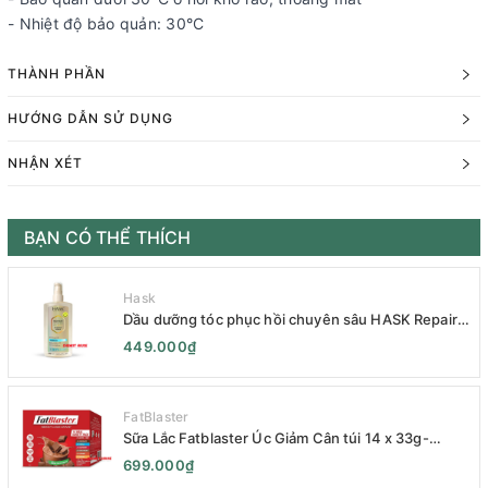
- Nhiệt độ bảo quản: 30°C
THÀNH PHẦN
HƯỚNG DẪN SỬ DỤNG
NHẬN XÉT
BẠN CÓ THỂ THÍCH
Hask
Dầu dưỡng tóc phục hồi chuyên sâu HASK Repair
Series 120mL- HASK Repair Series Intensive Repair
449.000₫
Hair Oil 120mL- Phục Hồi Chuyên Sâu
FatBlaster
Sữa Lắc Fatblaster Úc Giảm Cân túi 14 x 33g-
Naturopathica Fatblaster Weight Loss Shake
699.000₫
Variety Pack 14 x 33g - Sữa Giảm Cân