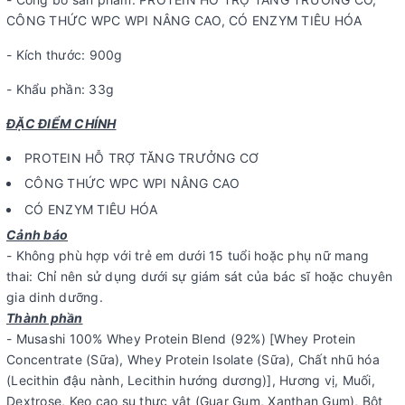
CÔNG THỨC WPC WPI NÂNG CAO, CÓ ENZYM TIÊU HÓA
- Kích thước: 900g
- Khẩu phần: 33g
ĐẶC ĐIỂM CHÍNH
PROTEIN HỖ TRỢ TĂNG TRƯỞNG CƠ
CÔNG THỨC WPC WPI NÂNG CAO
CÓ ENZYM TIÊU HÓA
Cảnh báo
- Không phù hợp với trẻ em dưới 15 tuổi hoặc phụ nữ mang
thai: Chỉ nên sử dụng dưới sự giám sát của bác sĩ hoặc chuyên
gia dinh dưỡng.
Thành phần
- Musashi 100% Whey Protein Blend (92%) [Whey Protein
Concentrate (Sữa), Whey Protein Isolate (Sữa), Chất nhũ hóa
(Lecithin đậu nành, Lecithin hướng dương)], Hương vị, Muối,
Dextrose, Kẹo cao su thực vật (Guar Gum, Xanthan Gum), Bột