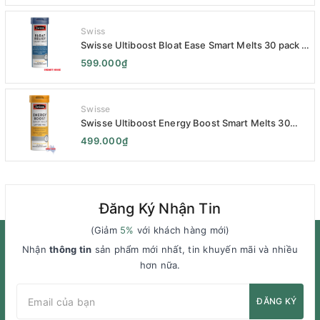
Swiss
Swisse Ultiboost Bloat Ease Smart Melts 30 pack -
Kẹo Ngậm Giảm Đầy Hơi Táo Bón Kèm Men Tiêu
599.000₫
Hóa - Swisse Bloat Relief Smart Melt 30 Viên
Swisse
Swisse Ultiboost Energy Boost Smart Melts 30
pack - Viên uống Tăng cường năng lượng tan chảy
499.000₫
thông minh 30 viên
Đăng Ký Nhận Tin
(Giảm
5%
với khách hàng mới)
Nhận
thông tin
sản phẩm mới nhất, tin khuyến mãi và nhiều
hơn nữa.
ĐĂNG KÝ