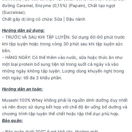
đường Caramel, Enzyme (0,15%) (Papain), Chất tạo ngọt
(Sucralose).
Chất gây dị ứng có chứa: Sữa | Đậu nành
Hướng dẫn sử dụng:
- TRƯỚC VÀ SAU KHI TẬP LUYỆN: Sử dụng 60-90 phút trước
khi tập luyện hoặc trong vòng 30 phút sau khi tập luyện sức
bền.
- HÀNG NGÀY: Có thể thêm vào nước, sữa hoặc thức ăn như
một loại protein bổ sung tiện lợi trong suốt cả ngày và vào
những ngày không tập luyện. Lượng dùng khuyến nghị trong
một ngày: tối đa 3 khẩu phần.
Hướng dẫn an toàn:
Musashi 100% Whey không phải là nguồn dinh dưỡng duy nhất
và nên được sử dụng kết hợp với chế độ ăn uống bổ dưỡng và
chương trình tập luyện thể chất hoặc tập thể dục phù hợp.
Bảo quản:
- Bảo quản dưới 30°C ở nơi khô ráo, thoáng mát