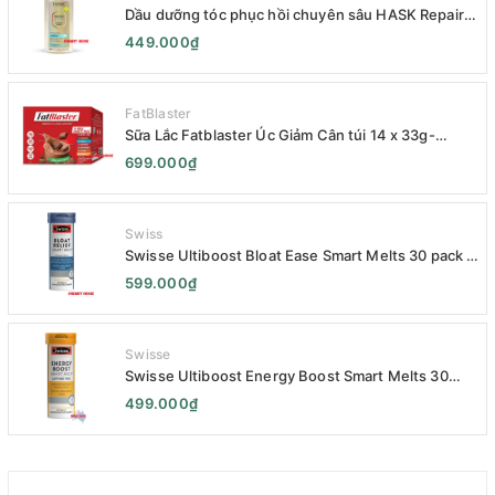
Dầu dưỡng tóc phục hồi chuyên sâu HASK Repair
Series 120mL- HASK Repair Series Intensive Repair
449.000₫
Hair Oil 120mL- Phục Hồi Chuyên Sâu
FatBlaster
Sữa Lắc Fatblaster Úc Giảm Cân túi 14 x 33g-
Naturopathica Fatblaster Weight Loss Shake
699.000₫
Variety Pack 14 x 33g - Sữa Giảm Cân
Swiss
Swisse Ultiboost Bloat Ease Smart Melts 30 pack -
Kẹo Ngậm Giảm Đầy Hơi Táo Bón Kèm Men Tiêu
599.000₫
Hóa - Swisse Bloat Relief Smart Melt 30 Viên
Swisse
Swisse Ultiboost Energy Boost Smart Melts 30
pack - Viên uống Tăng cường năng lượng tan chảy
499.000₫
thông minh 30 viên