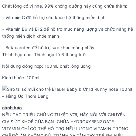
Chất lỏng có vị nhẹ, 99% không đường này cũng chứa thêm:
- Vitamin C để hỗ trợ sức khỏe hệ thống miễn dịch
- Vitamin B6 và B12 để hỗ trợ mức năng lượng và chức năng hệ
thống miễn dịch khỏe mạnh
- Betacaroten để hỗ trợ sức khỏe màng nhầy
Thích hợp cho: Thích hợp từ 6 tháng tuổi
Nội dung đóng hộp: 100mL chất lỏng uống
Kích thước: 100ml
cảnh báo
NẾU CÁC TRIỆU CHỨNG TUYỆT VỜI, HÃY NÓI VỚI CHUYÊN
GIA SỨC KHOẺ CỦA BẠN. CHỨA HYDROXYBENZOATE.
VITAMIN CHỈ CÓ THỂ HỖ TRỢ NẾU LƯỢNG VITAMIN TRONG
CHẾ ĐỘ ĂN KHÔNG ĐỦ. TRÁNH XA TẦM TAY TRẺ EM. NẾU