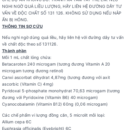
NGHI NGỜ QUÁ LIỀU LƯỢNG, HÃY LIÊN HỆ ĐƯỜNG DÂY TƯ
VẤN VỀ ĐỘC CHẤT SỐ 131 126. KHÔNG SỬ DỤNG NẾU NẮP
ẤN BỊ HỎNG.
THÔNG TIN SƠ CỨU
Nếu nghi ngờ dùng quá liều, hãy liên hệ với đường dây tư vấn
về chất độc theo số 131126.
Thành phần
Mỗi 1 mL chất lỏng chứa:
Betacaroten 240 microgam (tương đương Vitamin A 20
microgam tương đương retinol)
Canxi ascorbat dihydrat 4,87mg (tương đương với axit
ascorbic (Vitamin C) 4mg)
Pyridoxal 5-phosphate monohydrat 70,63 microgam (tương
đương với Pyridoxine (Vitamin B6) 40 microgam)
Cyanocobalamin (Vitamin B12) 60ng (0,06 microgam)
Các chế phẩm vi lượng đồng căn, 5 microlit mỗi loại:
Allium cepa 6C
Euphrasia officinalis (Eyebright) 6C