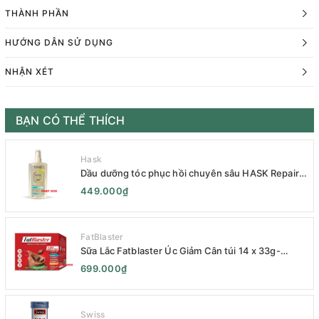
THÀNH PHẦN
HƯỚNG DẪN SỬ DỤNG
NHẬN XÉT
BẠN CÓ THỂ THÍCH
Hask
Dầu dưỡng tóc phục hồi chuyên sâu HASK Repair
Series 120mL- HASK Repair Series Intensive Repair
449.000₫
Hair Oil 120mL- Phục Hồi Chuyên Sâu
FatBlaster
Sữa Lắc Fatblaster Úc Giảm Cân túi 14 x 33g-
Naturopathica Fatblaster Weight Loss Shake
699.000₫
Variety Pack 14 x 33g - Sữa Giảm Cân
Swiss