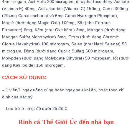
45microgam, Axit Folic 300microgam, dl-alpha-tocopheryl Acetate
(Vitamin E) 40mg, Axit ascorbic (Vitamin C) 150mg, Canxi 300mg
(294mg Canxi cacbonat và 6mg Canxi Hydrogen Phosphat),
Magiê (dưới dạng Magie Oxit) 100mg, Sắt (như Ferrous
Fumarate) 6mg, Kẽm (như Oxit kẽm ) 8mg, Mangan (dưới dạng
Mangan Sulfat Monohydrat) 3mg, Crom (dưới dạng Chromic
Clorua Hexahydrat) 100 microgam, Selen (như Natri Selenat) 55
microgam, Đồng (dưới dạng Cupric Sulfat) 500 microgam,
Molypden (dưới dạng Molybdate Dihydrat) 50 microgam, Iốt (dưới
dạng Kali Iodide) 150 microgam.
CÁCH SỬ DỤNG:
–
1 viên/1 ngày uống cùng hoặc ngay sau khi ăn, hoặc theo chỉ
định của bác sỹ
–
Lưu trữ ở nhiệt độ dưới 25 độ C.
Rinh cả Thế Giới Úc đến nhà bạn