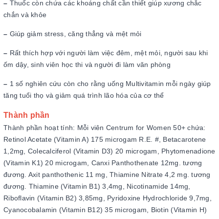
–
Thuốc còn chứa các khoáng chất cần thiết giúp xương chắc
chắn và khỏe
–
Giúp giảm stress, căng thẳng và mệt mỏi
–
Rất thích hợp với người làm việc đêm, mệt mỏi, người sau khi
ốm dậy, sinh viên học thi và người đi làm văn phòng
–
1 số nghiên cứu còn cho rằng uống Multivitamin mỗi ngày giúp
tăng tuổi thọ và giảm quá trình lão hóa của cơ thể
Thành phần
Thành phần hoạt tính: Mỗi viên Centrum for Women 50+ chứa:
Retinol Acetate (Vitamin A) 175 microgam R.E. #, Betacarotene
1,2mg, Colecalciferol (Vitamin D3) 20 microgam, Phytomenadione
(Vitamin K1) 20 microgam, Canxi Panthothenate 12mg. tương
đương. Axit panthothenic 11 mg, Thiamine Nitrate 4,2 mg. tương
đương. Thiamine (Vitamin B1) 3,4mg, Nicotinamide 14mg,
Riboflavin (Vitamin B2) 3,85mg, Pyridoxine Hydrochloride 9,7mg,
Cyanocobalamin (Vitamin B12) 35 microgam, Biotin (Vitamin H)