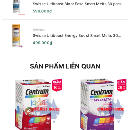
Swisse Ultiboost Bloat Ease Smart Melts 30 pack -
Kẹo Ngậm Giảm Đầy Hơi Táo Bón Kèm Men Tiêu
599.000₫
Hóa - Swisse Bloat Relief Smart Melt 30 Viên
Swisse
Swisse Ultiboost Energy Boost Smart Melts 30
pack - Viên uống Tăng cường năng lượng tan chảy
499.000₫
thông minh 30 viên
SẢN PHẨM LIÊN QUAN
16%
26%