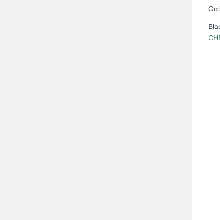
Gợi
Bla
CH