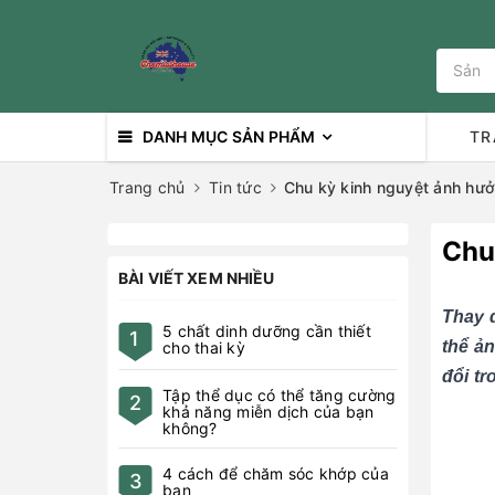
DANH MỤC SẢN PHẨM
TR
Trang chủ
Tin tức
Chu kỳ kinh nguyệt ảnh hưở
Chu
BÀI VIẾT XEM NHIỀU
Thay 
5 chất dinh dưỡng cần thiết
1
thể ả
cho thai kỳ
đổi tr
Tập thể dục có thể tăng cường
2
khả năng miễn dịch của bạn
không?
4 cách để chăm sóc khớp của
3
bạn