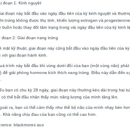
i đoạn 1: Kinh nguyệt
iai đoạn này bắt đầu vào ngày đầu tiên của kỳ kinh nguyệt và thườn
khi trứng không được thụ tinh, khiến lượng estrogen và progesteron
y buồn hoặc thay đổi tâm trạng trong vài ngày đầu tiên của kỳ kinh l
i đoạn 2: Giai đoạn nang trứng
ề mặt kỹ thuật, giai đoạn này cũng bắt đầu vào ngày đầu tiên của kỳ
h với giai đoạn hành kinh.
uá trình này bắt đầu khi vùng dưới đồi của bạn (một vùng não) phát
) để giải phóng hormone kích thích nang trứng. Điều này dẫn đến s
.
ếu bạn có chu kỳ 28 ngày, giai đoạn này thường kéo dài trong hai tuầ
 có thể bắt đầu nhận thấy mức năng lượng của mình tăng lên.
goài ra, bạn có thể cảm thấy như thể bộ não của mình nhạy bén hơn
. Khả năng chịu đau của bạn cũng có thể cao hơn.
erence: blackmores aus