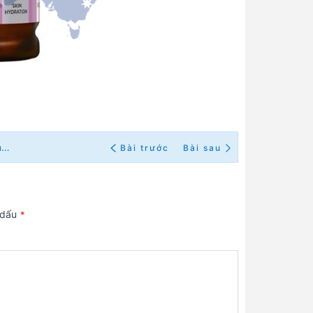
Chu kỳ kinh nguyệt ảnh hưởng đến tâm trạng của bạn như thế nào??
Bài trước
Bài sau
 dấu
*