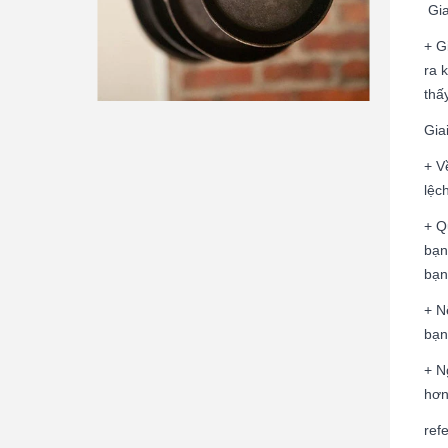
Gia
+ G
ra 
thấ
Gia
+ V
lệc
+
Q
bạn
bạn
+ N
bạn
+ N
hơn
ref