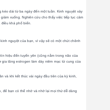
g kéo dài từ ba ngày đến một tuần. Kinh nguyệt xảy
e giảm xuống. Nghiên cứu cho thấy việc tiếp tục cảm
à điều khá phổ biến.
 kinh nguyệt của bạn, vì vậy sẽ có một chút chênh
 tín hiệu đến tuyến yên (cũng nằm trong não của
ự gia tăng estrogen làm dày niêm mạc tử cung của
n và khi kết thúc vài ngày đầu tiên của kỳ kinh,
, để bạn có thể nhớ và nhớ lại mọi thứ dễ dàng