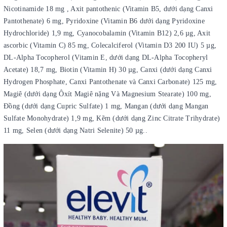
Nicotinamide 18 mg , Axit pantothenic (Vitamin B5, dưới dạng Canxi
Pantothenate) 6 mg, Pyridoxine (Vitamin B6 dưới dạng Pyridoxine
Hydrochloride) 1,9 mg, Cyanocobalamin (Vitamin B12) 2,6 µg, Axit
ascorbic (Vitamin C) 85 mg, Colecalciferol (Vitamin D3 200 IU) 5 µg,
DL-Alpha Tocopherol (Vitamin E, dưới dạng DL-Alpha Tocopheryl
Acetate) 18,7 mg, Biotin (Vitamin H) 30 µg, Canxi (dưới dạng Canxi
Hydrogen Phosphate, Canxi Pantothenate và Canxi Carbonate) 125 mg,
Magiê (dưới dạng Ôxít Magiê nặng Và Magnesium Stearate) 100 mg,
Đồng (dưới dạng Cupric Sulfate) 1 mg, Mangan (dưới dạng Mangan
Sulfate Monohydrate) 1,9 mg, Kẽm (dưới dạng Zinc Citrate Trihydrate)
11 mg, Selen (dưới dạng Natri Selenite) 50 µg..