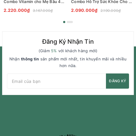
Combo Vitamin cho Mẹ Bầu 4 món (Elevit bầu hồng tổng hợp + DHA Bio Island + Canxi Ostelin + Sắt Blackmores)
Combo Hỗ Trợ Sức Khỏe Cho Mẹ Bầu Trong Suốt Thai Kì
2.220.000₫
2.090.000₫
3.167.000₫
2.190.000₫
Đăng Ký Nhận Tin
(Giảm
5%
với khách hàng mới)
Nhận
thông tin
sản phẩm mới nhất, tin khuyến mãi và nhiều
hơn nữa.
ĐĂNG KÝ