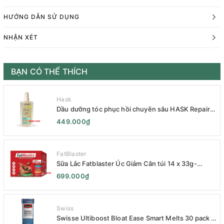
HƯỚNG DẪN SỬ DỤNG
NHẬN XÉT
BẠN CÓ THỂ THÍCH
Hask
Dầu dưỡng tóc phục hồi chuyên sâu HASK Repair
Series 120mL- HASK Repair Series Intensive Repair
449.000₫
Hair Oil 120mL- Phục Hồi Chuyên Sâu
FatBlaster
Sữa Lắc Fatblaster Úc Giảm Cân túi 14 x 33g-
Naturopathica Fatblaster Weight Loss Shake
699.000₫
Variety Pack 14 x 33g - Sữa Giảm Cân
Swiss
Swisse Ultiboost Bloat Ease Smart Melts 30 pack -