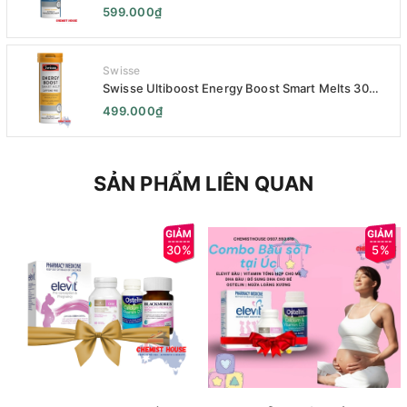
Kẹo Ngậm Giảm Đầy Hơi Táo Bón Kèm Men Tiêu
599.000₫
Hóa - Swisse Bloat Relief Smart Melt 30 Viên
Swisse
Swisse Ultiboost Energy Boost Smart Melts 30
pack - Viên uống Tăng cường năng lượng tan chảy
499.000₫
thông minh 30 viên
SẢN PHẨM LIÊN QUAN
30%
5%