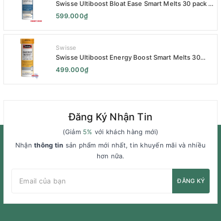
Swisse Ultiboost Bloat Ease Smart Melts 30 pack -
Kẹo Ngậm Giảm Đầy Hơi Táo Bón Kèm Men Tiêu
599.000₫
Hóa - Swisse Bloat Relief Smart Melt 30 Viên
Swisse
Swisse Ultiboost Energy Boost Smart Melts 30
pack - Viên uống Tăng cường năng lượng tan chảy
499.000₫
thông minh 30 viên
Đăng Ký Nhận Tin
(Giảm
5%
với khách hàng mới)
Nhận
thông tin
sản phẩm mới nhất, tin khuyến mãi và nhiều
hơn nữa.
ĐĂNG KÝ