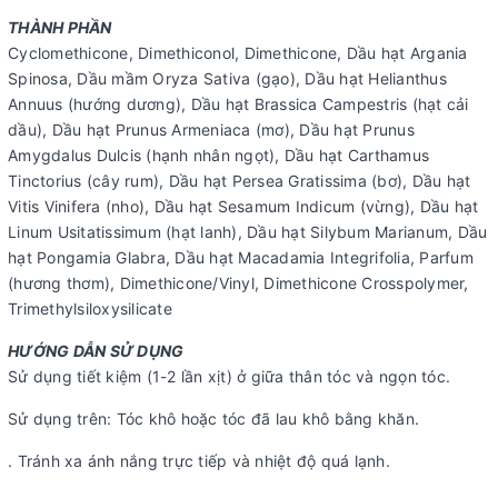
THÀNH PHẦN
Cyclomethicone, Dimethiconol, Dimethicone, Dầu hạt Argania
Spinosa, Dầu mầm Oryza Sativa (gạo), Dầu hạt Helianthus
Annuus (hướng dương), Dầu hạt Brassica Campestris (hạt cải
dầu), Dầu hạt Prunus Armeniaca (mơ), Dầu hạt Prunus
Amygdalus Dulcis (hạnh nhân ngọt), Dầu hạt Carthamus
Tinctorius (cây rum), Dầu hạt Persea Gratissima (bơ), Dầu hạt
Vitis Vinifera (nho), Dầu hạt Sesamum Indicum (vừng), Dầu hạt
Linum Usitatissimum (hạt lanh), Dầu hạt Silybum Marianum, Dầu
hạt Pongamia Glabra, Dầu hạt Macadamia Integrifolia, Parfum
(hương thơm), Dimethicone/Vinyl, Dimethicone Crosspolymer,
Trimethylsiloxysilicate
HƯỚNG DẪN SỬ DỤNG
Sử dụng tiết kiệm (1-2 lần xịt) ở giữa thân tóc và ngọn tóc.
Sử dụng trên: Tóc khô hoặc tóc đã lau khô bằng khăn.
. Tránh xa ánh nắng trực tiếp và nhiệt độ quá lạnh.