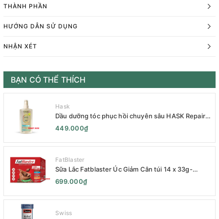
THÀNH PHẦN
HƯỚNG DẪN SỬ DỤNG
NHẬN XÉT
BẠN CÓ THỂ THÍCH
Hask
Dầu dưỡng tóc phục hồi chuyên sâu HASK Repair
Series 120mL- HASK Repair Series Intensive Repair
449.000₫
Hair Oil 120mL- Phục Hồi Chuyên Sâu
FatBlaster
Sữa Lắc Fatblaster Úc Giảm Cân túi 14 x 33g-
Naturopathica Fatblaster Weight Loss Shake
699.000₫
Variety Pack 14 x 33g - Sữa Giảm Cân
Swiss