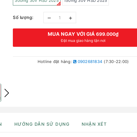
300mg 30V HSD 2025
150mg 30V HSD 2025
–
+
Số lượng:
MUA NGAY VỚI GIÁ
699.000₫
Đặt mua giao hàng tận nơi
Hotline đặt hàng:
0902681834
(7:30-22:00)
N
HƯỚNG DẪN SỬ DỤNG
NHẬN XÉT