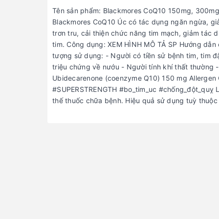
Tên sản phẩm: Blackmores CoQ10 150mg, 300mg N
Blackmores CoQ10 Úc có tác dụng ngăn ngừa, giảm 
trơn tru, cải thiện chức năng tim mạch, giảm tác
tim. Công dụng: XEM HÌNH MÔ TẢ SP Hướng dẫn cá
tượng sử dụng: - Người có tiền sử bệnh tim, tim 
triệu chứng về nướu - Người tính khí thất thường
Ubidecarenone (coenzyme Q10) 150 mg Allergen
#SUPERSTRENGTH #bo_tim_uc #chống_đột_quỵ Lưu
thế thuốc chữa bệnh. Hiệu quả sử dụng tuỳ thuộc 