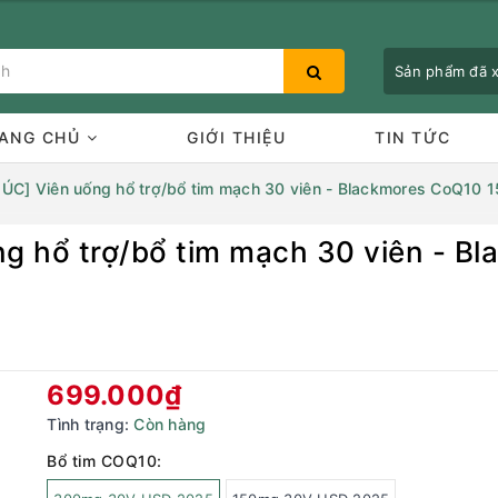
Sản phẩm đã
ANG CHỦ
GIỚI THIỆU
TIN TỨC
ÚC] Viên uống hổ trợ/bổ tim mạch 30 viên - Blackmores CoQ10
g hổ trợ/bổ tim mạch 30 viên - 
Bạn chưa xem sản phẩm nào
699.000₫
Tình trạng:
Còn hàng
Bổ tim COQ10: