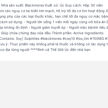
hà sản xuất: Blackmores Xuất xứ: Úc Quy cách: Hộp 30 viên
các nguy cơ tai biến tim mạch, hỗ trợ tối đa cơ tim hoạt động ổ
 dụng phụ của các loại thuốc khác, hạn chế tối đa nguy cơ mắc bệ
ch sử dụng: - Người lớn uống 1 viên mỗi ngày cùng với bữa ăn 
đập không ổn định - Người giảm huyết áp - Người mắc bệnhh tiểu 
 - Giúp chữa chứng đau nửa đầu Thành phần: Active Ingredients:
 Contains: Soy| Sulphites #blackmores #coq10 #bo_tim #150MG
 ý: Thực phẩm này không phải là thuốc và không có tác dụng 
cơ địa từng người ****Rinh cả Thế Giới Úc đến nhà bạn