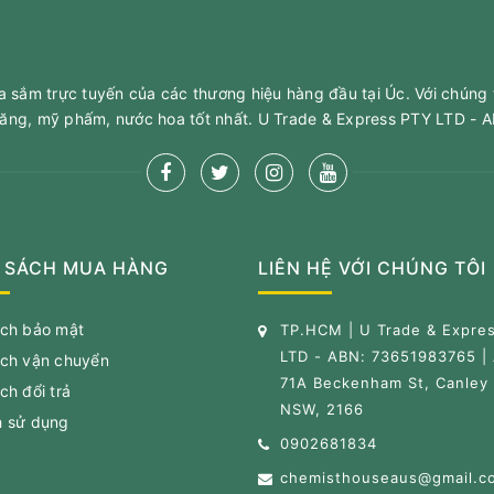
sắm trực tuyến của các thương hiệu hàng đầu tại Úc. Với chúng 
ăng, mỹ phấm, nước hoa tốt nhất. U Trade & Express PTY LTD -
 SÁCH MUA HÀNG
LIÊN HỆ VỚI CHÚNG TÔI
ách bảo mật
TP.HCM | U Trade & Expre
LTD - ABN: 73651983765 |
ách vận chuyển
71A Beckenham St, Canley 
ch đổi trả
NSW, 2166
h sử dụng
0902681834
chemisthouseaus@gmail.c