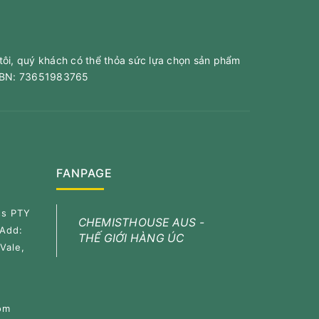
tôi, quý khách có thể thỏa sức lựa chọn sản phẩm
 ABN: 73651983765
FANPAGE
ss PTY
CHEMISTHOUSE AUS -
 Add:
THẾ GIỚI HÀNG ÚC
Vale,
om