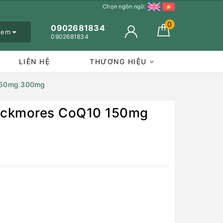
Chọn ngôn ngữ:
0
0902681834
 xem
0902681834
LIÊN HỆ
THƯƠNG HIỆU
 150mg 300mg
Blackmores CoQ10 150mg