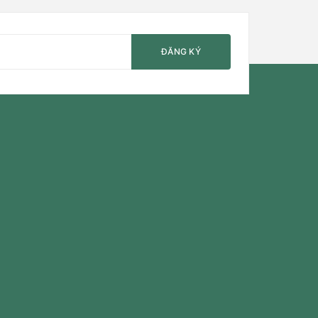
tan chảy thông minh
30 viên
ĐĂNG KÝ