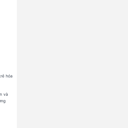
trẻ hóa
n và
ờng