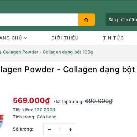
Sản phẩm đã
ANG CHỦ
GIỚI THIỆU
TIN TỨC
ve Collagen Powder - Collagen dạng bột 120g
llagen Powder - Collagen dạng bột
Bạn chưa xem sản phẩm nào
569.000₫
699.000₫
Giá thị trường:
Tiết kiệm:
130.000₫
Tình trạng:
Còn hàng
–
+
Số lượng: