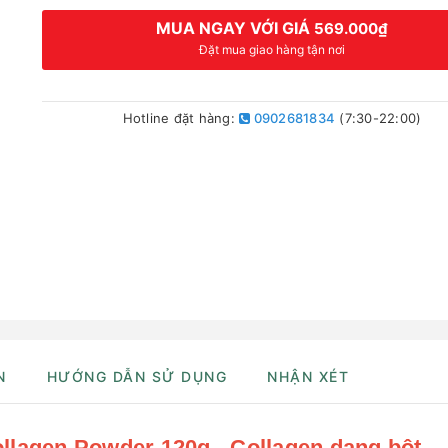
MUA NGAY VỚI GIÁ
569.000₫
Đặt mua giao hàng tận nơi
Hotline đặt hàng:
0902681834
(7:30-22:00)
N
HƯỚNG DẪN SỬ DỤNG
NHẬN XÉT
ollagen Powder 120g - Collagen dạng bột