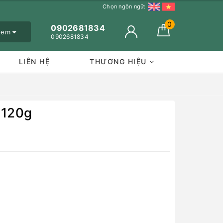
Chọn ngôn ngữ:
0
0902681834
 xem
0902681834
LIÊN HỆ
THƯƠNG HIỆU
 120g