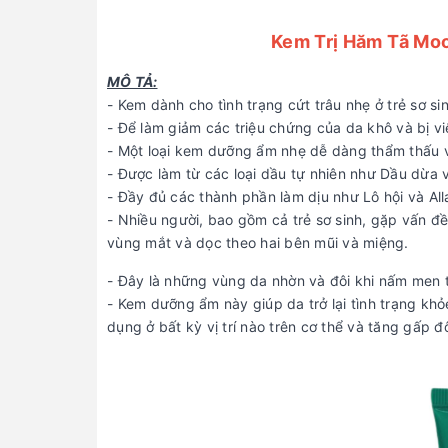
Kem Trị Hăm Tã Moo
MÔ TẢ:
- Kem dành cho tình trạng cứt trâu nhẹ ở trẻ sơ si
- Để làm giảm các triệu chứng của da khô và bị v
- Một loại kem dưỡng ẩm nhẹ dễ dàng thẩm thấu 
- Được làm từ các loại dầu tự nhiên như Dầu dừa v
- Đầy đủ các thành phần làm dịu như Lô hội và All
- Nhiều người, bao gồm cả trẻ sơ sinh, gặp vấn đề
vùng mắt và dọc theo hai bên mũi và miệng.
- Đây là những vùng da nhờn và đôi khi nấm men t
- Kem dưỡng ẩm này giúp da trở lại tình trạng khỏ
dụng ở bất kỳ vị trí nào trên cơ thể và tăng gấp 