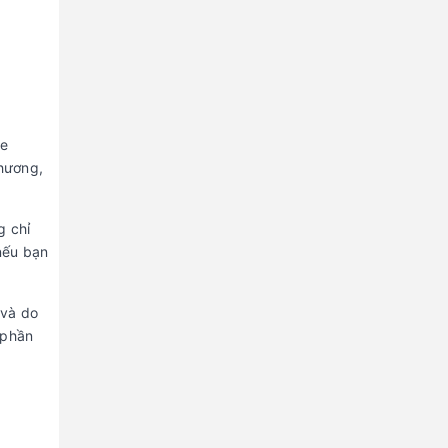
ne
 hương,
g chỉ
nếu bạn
 và do
 phần