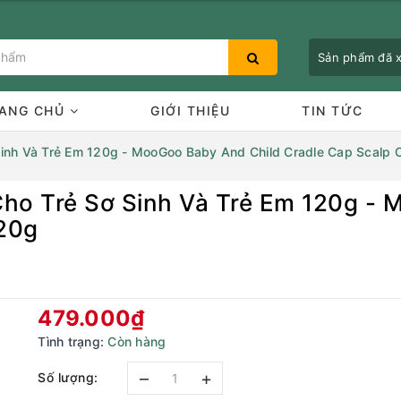
Sản phẩm đã
ANG CHỦ
GIỚI THIỆU
TIN TỨC
inh Và Trẻ Em 120g - MooGoo Baby And Child Cradle Cap Scalp
ho Trẻ Sơ Sinh Và Trẻ Em 120g - 
Bạn chưa xem sản phẩm nào
20g
479.000₫
Tình trạng:
Còn hàng
–
+
Số lượng: