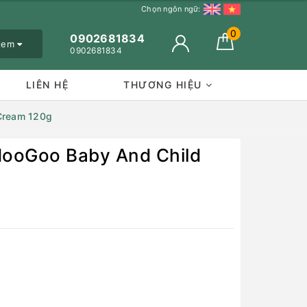
Chọn ngôn ngữ:
0
0902681834
 xem
0902681834
LIÊN HỆ
THƯƠNG HIỆU
 Cream 120g
MooGoo Baby And Child