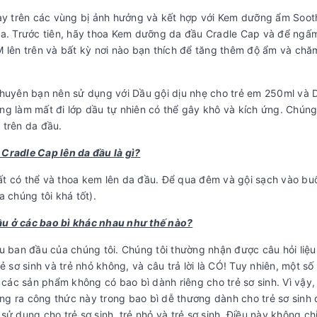
y trên các vùng bị ảnh hưởng và kết hợp với Kem dưỡng ẩm Soot
a. Trước tiên, hãy thoa Kem dưỡng da đầu Cradle Cap và để ngấ
lên trên và bất kỳ nơi nào bạn thích để tăng thêm độ ẩm và chă
 khuyên bạn nên sử dụng với Dầu gội dịu nhẹ cho trẻ em 250ml và 
g làm mất đi lớp dầu tự nhiên có thể gây khô và kích ứng. Chún
 trên da đầu.
Cradle Cap lên da đầu là gì?
 nhất có thể và thoa kem lên da đầu. Để qua đêm và gội sạch vào bu
a chúng tôi khá tốt).
u ở các bao bì khác nhau như thế nào?
 ban đầu của chúng tôi. Chúng tôi thường nhận được câu hỏi liệu
sơ sinh và trẻ nhỏ không, và câu trả lời là CÓ! Tuy nhiên, một số
các sản phẩm không có bao bì dành riêng cho trẻ sơ sinh. Vì vậy,
ng ra công thức này trong bao bì dễ thương dành cho trẻ sơ sinh 
 dụng cho trẻ sơ sinh, trẻ nhỏ và trẻ sơ sinh. Điều này không ch