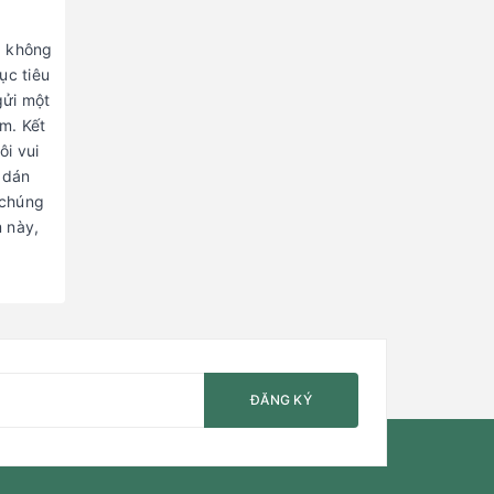
g không
ục tiêu
gửi một
m. Kết
ôi vui
 dán
 chúng
m này,
ĐĂNG KÝ