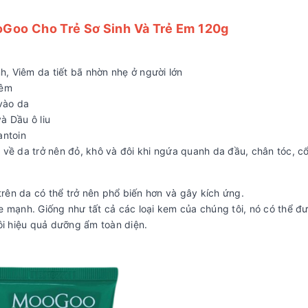
Goo Cho Trẻ Sơ Sinh Và Trẻ Em 120g
nh, Viêm da tiết bã nhờn nhẹ ở người lớn
iêm
vào da
à Dầu ô liu
antoin
 về da trở nên đỏ, khô và đôi khi ngứa quanh da đầu, chân tóc, cổ,
rên da có thể trở nên phổ biến hơn và gây kích ứng.
e mạnh. Giống như tất cả các loại kem của chúng tôi, nó có thể đ
đôi hiệu quả dưỡng ẩm toàn diện.