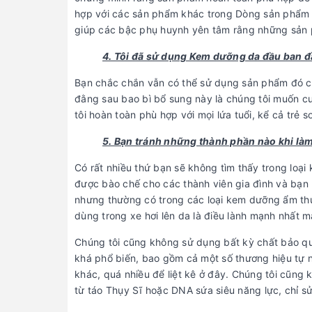
hợp với các sản phẩm khác trong Dòng sản phẩm 
giúp các bậc phụ huynh yên tâm rằng những sản 
4. Tôi đã sử dụng Kem dưỡng da đầu ban 
Bạn chắc chắn vẫn có thể sử dụng sản phẩm đó ch
đằng sau bao bì bổ sung này là chúng tôi muốn 
tôi hoàn toàn phù hợp với mọi lứa tuổi, kể cả trẻ sơ
5. Bạn tránh những thành phần nào khi l
Có rất nhiều thứ bạn sẽ không tìm thấy trong loại
được bào chế cho các thành viên gia đình và bạn
nhưng thường có trong các loại kem dưỡng ẩm thư
dùng trong xe hơi lên da là điều lành mạnh nhất m
Chúng tôi cũng không sử dụng bất kỳ chất bảo q
khá phổ biến, bao gồm cả một số thương hiệu tự nhậ
khác, quá nhiều để liệt kê ở đây. Chúng tôi cũng
từ táo Thụy Sĩ hoặc DNA sứa siêu năng lực, chỉ s