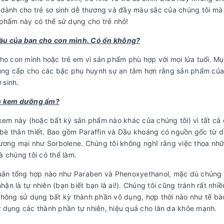
dành cho trẻ sơ sinh dễ thương và đầy màu sắc của chúng tôi mà
phẩm này có thể sử dụng cho trẻ nhỏ!
đầu của bạn cho con mình. Có ổn không?
o con mình hoặc trẻ em vì sản phẩm phù hợp với mọi lứa tuổi. Mụ
cung cấp cho các bậc phụ huynh sự an tâm hơn rằng sản phẩm củ
 sinh.
àm kem dưỡng ẩm?
 kem này (hoặc bất kỳ sản phẩm nào khác của chúng tôi) vì tất cả
 bè thân thiết. Bao gồm Paraffin và Dầu khoáng có nguồn gốc từ 
ơng mại như Sorbolene. Chúng tôi không nghĩ rằng việc thoa nh
à chúng tôi có thể làm.
uản tổng hợp nào như Paraben và Phenoxyethanol, mặc dù chúng
n là tự nhiên (bạn biết bạn là ai!). Chúng tôi cũng tránh rất nhiề
 không sử dụng bất kỳ thành phần vô dụng, hợp thời nào như tế b
ử dụng các thành phần tự nhiên, hiệu quả cho làn da khỏe mạnh.