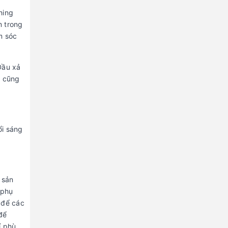
hing
m trong
m sóc
Dầu xả
g cũng
ổi sáng
 sản
 phụ
 để các
để
ỉ phù