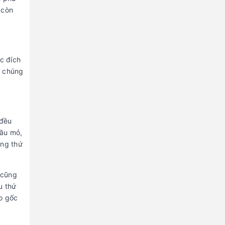
 còn
c đích
a chúng
 đều
dầu mỏ,
ững thứ
 cũng
u thứ
ào gốc