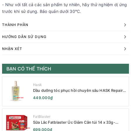
- Như với tất cả các sản phẩm tự nhiên, hãy thử nghiệm dị ứng
trước khi sử dụng. Bảo quản dưới 30°C.
THÀNH PHẦN
HƯỚNG DẪN SỬ DỤNG
NHẬN XÉT
BẠN CÓ THỂ THÍCH
Hask
Dầu dưỡng tóc phục hồi chuyên sâu HASK Repair
Series 120mL- HASK Repair Series Intensive Repair
449.000₫
Hair Oil 120mL- Phục Hồi Chuyên Sâu
FatBlaster
Sữa Lắc Fatblaster Úc Giảm Cân túi 14 x 33g-
Naturopathica Fatblaster Weight Loss Shake
699.000₫