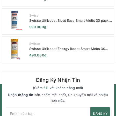
Variety Pack 14 x 33g - Sữa Giảm Cân
Swiss
Swisse Ultiboost Bloat Ease Smart Melts 30 pack -
Kẹo Ngậm Giảm Đầy Hơi Táo Bón Kèm Men Tiêu
599.000₫
Hóa - Swisse Bloat Relief Smart Melt 30 Viên
Swisse
Swisse Ultiboost Energy Boost Smart Melts 30
pack - Viên uống Tăng cường năng lượng tan chảy
499.000₫
thông minh 30 viên
Đăng Ký Nhận Tin
(Giảm
5%
với khách hàng mới)
Nhận
thông tin
sản phẩm mới nhất, tin khuyến mãi và nhiều
hơn nữa.
ĐĂNG KÝ