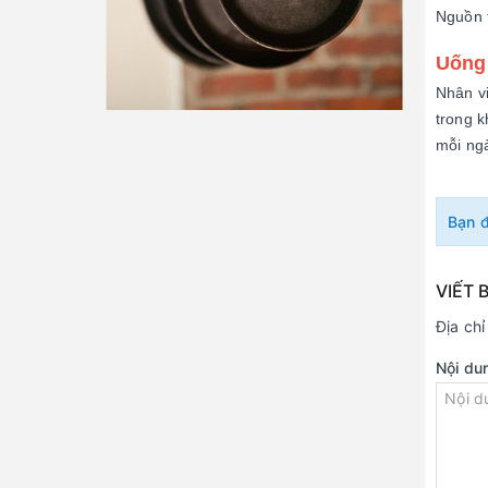
Nguồn t
Uống
Nhân vi
trong k
mỗi ng
Bạn 
VIẾT 
Địa ch
Nội du