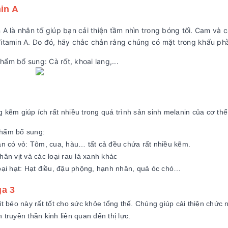
in A
n A là nhân tố giúp bạn cải thiện tầm nhìn trong bóng tối. Cam v
Vitamin A. Do đó, hãy chắc chắn rằng chúng có mặt trong khẩu ph
ẩm bổ sung: Cà rốt, khoai lang,...
 kẽm giúp ích rất nhiều trong quá trình sản sinh melanin của cơ thể
hẩm bổ sung:
ản có vỏ: Tôm, cua, hàu… tất cả đều chứa rất nhiều kẽm.
hân vịt và các loại rau lá xanh khác
oại hạt: Hạt điều, đậu phộng, hạnh nhân, quả óc chó…
a 3
it béo này rất tốt cho sức khỏe tổng thế. Chúng giúp cải thiện chức
 truyền thần kinh liên quan đến thị lực.