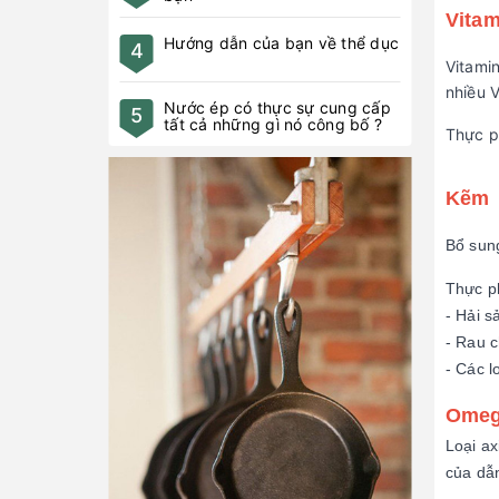
Vitam
Vitami
nhiều 
Thực ph
Kẽm
Bổ sung
Thực p
- Hải s
- Rau c
- Các l
Omeg
Loại ax
của dẫn