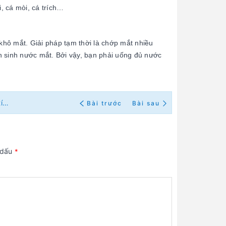
, cá mòi, cá trích…
 khô mắt. Giải pháp tạm thời là chớp mắt nhiều
n sinh nước mắt. Bởi vậy, bạn phải uống đủ nước
Nhân viên văn phòng, sinh viên làm việc nhiều với máy tính nên ăn gì để bảo vệ mắt ?
Bài trước
Bài sau
 dấu
*