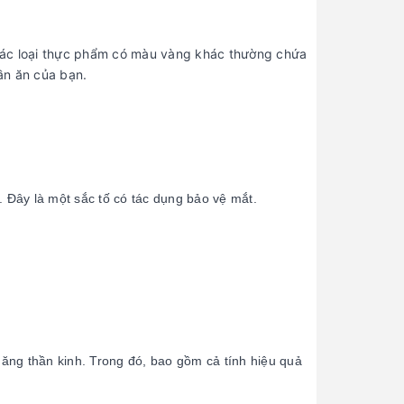
Hướng dẫn của bạn về thể dục
4
à các loại thực phẩm có màu vàng khác thường chứa
ần ăn của bạn.
Nước ép có thực sự cung cấp
5
tất cả những gì nó công bố ?
. Đây là một sắc tố có tác dụng bảo vệ mắt.
 năng thần kinh. Trong đó, bao gồm cả tính hiệu quả