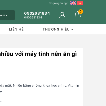
Chọn ngôn ngữ:
0
0902681834
 xem
0902681834
LIÊN HỆ
THƯƠNG HIỆU
hiều với máy tính nên ăn gì
BÀI VIẾT XEM NHIỀU
5 chất dinh dưỡng cần thiết
1
cho thai kỳ
Tập thể dục có thể tăng cường
 của mắt. Nhiều bằng chứng khoa học chỉ ra Vitamin
2
khả năng miễn dịch của bạn
ạc
không?
...
4 cách để chăm sóc khớp của
3
bạn