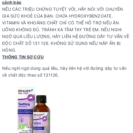
cảnh báo
NẾU CÁC TRIỆU CHỨNG TUYỆT VỜI, HÃY NÓI VỚI CHUYÊN
GIA SỨC KHOẺ CỦA BẠN. CHỨA HYDROXYBENZOATE.
VITAMIN VÀ KHOÁNG CHẤT CHỈ CÓ THỂ HỖ TRỢ NẾU ĂN
UỐNG KHÔNG ĐỦ. TRÁNH XA TẦM TAY TRẺ EM. NẾU NGHI
NGỜ QUÁ LIỀU LƯỢNG, HÃY LIÊN HỆ ĐƯỜNG DÂY TƯ VẤN VỀ
ĐỘC CHẤT SỐ 131 126. KHÔNG SỬ DỤNG NẾU NẮP ẤN BỊ
HỎNG.
THÔNG TIN SƠ CỨU
Nếu nghi ngờ dùng quá liều, hãy liên hệ với đường dây tư vấn
về chất độc theo số 131126.