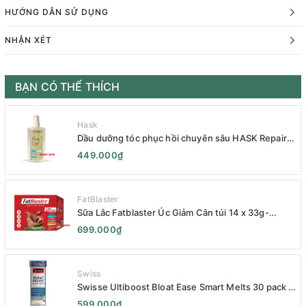
HƯỚNG DẪN SỬ DỤNG
NHẬN XÉT
BẠN CÓ THỂ THÍCH
Hask
Dầu dưỡng tóc phục hồi chuyên sâu HASK Repair
Series 120mL- HASK Repair Series Intensive Repair
449.000₫
Hair Oil 120mL- Phục Hồi Chuyên Sâu
FatBlaster
Sữa Lắc Fatblaster Úc Giảm Cân túi 14 x 33g-
Naturopathica Fatblaster Weight Loss Shake
699.000₫
Variety Pack 14 x 33g - Sữa Giảm Cân
Swiss
Swisse Ultiboost Bloat Ease Smart Melts 30 pack -
Kẹo Ngậm Giảm Đầy Hơi Táo Bón Kèm Men Tiêu
599.000₫