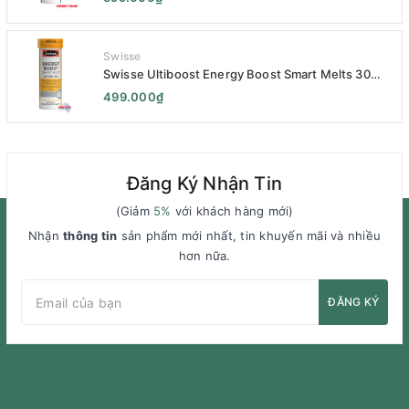
Hóa - Swisse Bloat Relief Smart Melt 30 Viên
Swisse
Swisse Ultiboost Energy Boost Smart Melts 30
pack - Viên uống Tăng cường năng lượng tan chảy
499.000₫
thông minh 30 viên
Đăng Ký Nhận Tin
(Giảm
5%
với khách hàng mới)
Nhận
thông tin
sản phẩm mới nhất, tin khuyến mãi và nhiều
hơn nữa.
ĐĂNG KÝ