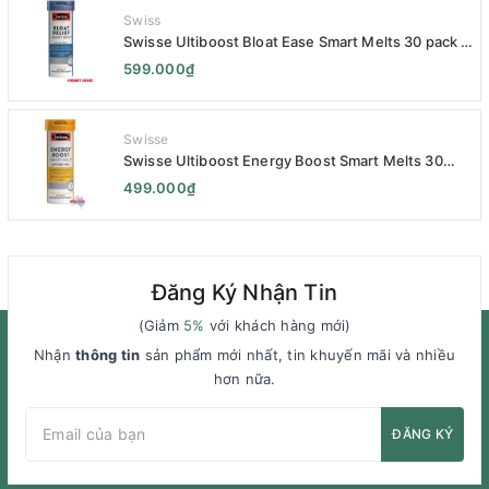
Swiss
Swisse Ultiboost Bloat Ease Smart Melts 30 pack -
Kẹo Ngậm Giảm Đầy Hơi Táo Bón Kèm Men Tiêu
599.000₫
Hóa - Swisse Bloat Relief Smart Melt 30 Viên
Swisse
Swisse Ultiboost Energy Boost Smart Melts 30
pack - Viên uống Tăng cường năng lượng tan chảy
499.000₫
thông minh 30 viên
Đăng Ký Nhận Tin
(Giảm
5%
với khách hàng mới)
Nhận
thông tin
sản phẩm mới nhất, tin khuyến mãi và nhiều
hơn nữa.
ĐĂNG KÝ