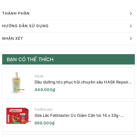
THÀNH PHẦN
HƯỚNG DẪN SỬ DỤNG
NHẬN XÉT
BẠN CÓ THỂ THÍCH
Hask
Dầu dưỡng tóc phục hồi chuyên sâu HASK Repair
Series 120mL- HASK Repair Series Intensive Repair
449.000₫
Hair Oil 120mL- Phục Hồi Chuyên Sâu
FatBlaster
Sữa Lắc Fatblaster Úc Giảm Cân túi 14 x 33g-
Naturopathica Fatblaster Weight Loss Shake
699.000₫
Variety Pack 14 x 33g - Sữa Giảm Cân