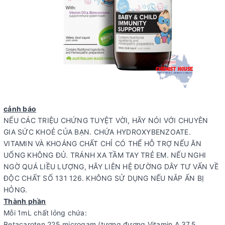
cảnh báo
NẾU CÁC TRIỆU CHỨNG TUYỆT VỜI, HÃY NÓI VỚI CHUYÊN
GIA SỨC KHOẺ CỦA BẠN. CHỨA HYDROXYBENZOATE.
VITAMIN VÀ KHOÁNG CHẤT CHỈ CÓ THỂ HỖ TRỢ NẾU ĂN
UỐNG KHÔNG ĐỦ. TRÁNH XA TẦM TAY TRẺ EM. NẾU NGHI
NGỜ QUÁ LIỀU LƯỢNG, HÃY LIÊN HỆ ĐƯỜNG DÂY TƯ VẤN VỀ
ĐỘC CHẤT SỐ 131 126. KHÔNG SỬ DỤNG NẾU NẮP ẤN BỊ
HỎNG.
Thành phần
Mỗi 1mL chất lỏng chứa:
Betacaroten 225 microgam (tương đương Vitamin A 37,5