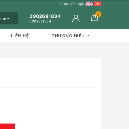
Chọn ngôn ngữ:
0
0902681834
 xem
0902681834
LIÊN HỆ
THƯƠNG HIỆU