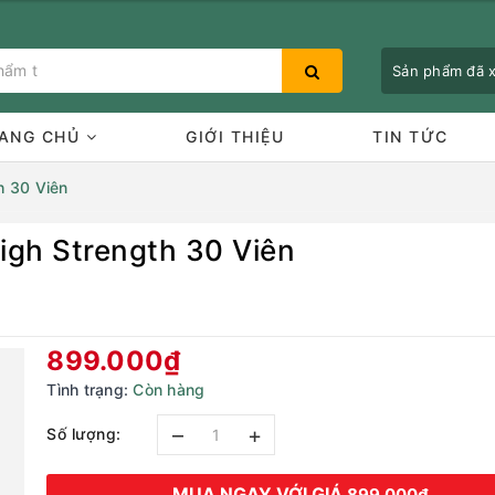
Sản phẩm đã
ANG CHỦ
GIỚI THIỆU
TIN TỨC
h 30 Viên
High Strength 30 Viên
Bạn chưa xem sản phẩm nào
899.000₫
Tình trạng:
Còn hàng
–
+
Số lượng:
MUA NGAY VỚI GIÁ
899.000₫