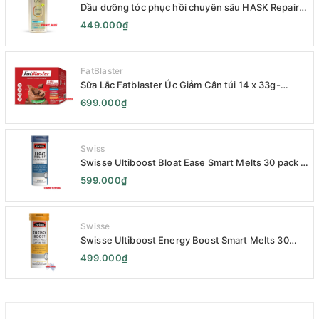
Dầu dưỡng tóc phục hồi chuyên sâu HASK Repair
Series 120mL- HASK Repair Series Intensive Repair
449.000₫
Hair Oil 120mL- Phục Hồi Chuyên Sâu
FatBlaster
Sữa Lắc Fatblaster Úc Giảm Cân túi 14 x 33g-
Naturopathica Fatblaster Weight Loss Shake
699.000₫
Variety Pack 14 x 33g - Sữa Giảm Cân
Swiss
Swisse Ultiboost Bloat Ease Smart Melts 30 pack -
Kẹo Ngậm Giảm Đầy Hơi Táo Bón Kèm Men Tiêu
599.000₫
Hóa - Swisse Bloat Relief Smart Melt 30 Viên
Swisse
Swisse Ultiboost Energy Boost Smart Melts 30
pack - Viên uống Tăng cường năng lượng tan chảy
499.000₫
thông minh 30 viên