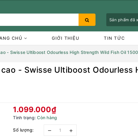
Sản phẩm đã
ANG CHỦ
GIỚI THIỆU
TIN TỨC
 cao - Swisse Ultiboost Odourless High Strength Wild Fish Oil 15
 cao - Swisse Ultiboost Odourless H
Bạn chưa xem sản phẩm nào
1.099.000₫
Tình trạng:
Còn hàng
–
+
Số lượng: