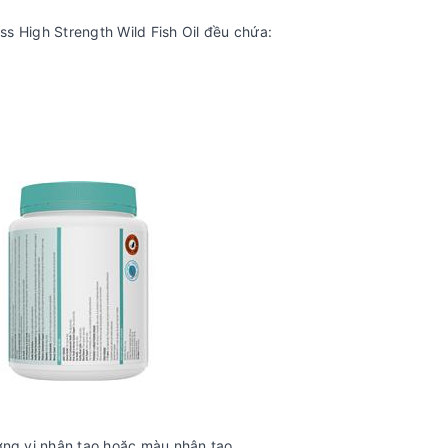
ss High Strength Wild Fish Oil đều chứa:
ơng vị nhân tạo hoặc màu nhân tạo.