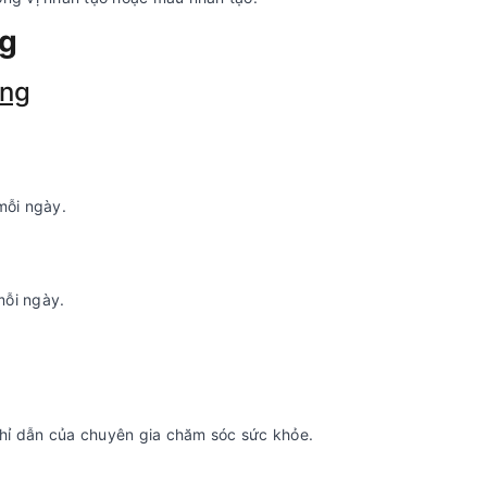
ng
ợng
mỗi ngày.
mỗi ngày.
hỉ dẫn của chuyên gia chăm sóc sức khỏe.