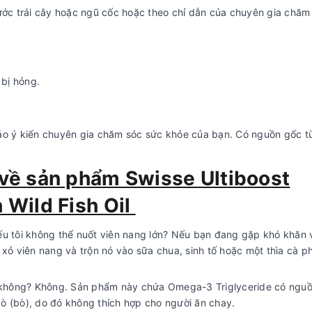
nước trái cây hoặc ngũ cốc hoặc theo chỉ dẫn của chuyên gia chăm
bị hỏng.
ảo ý kiến ​​chuyên gia chăm sóc sức khỏe của bạn. Có nguồn gốc t
 về sản phẩm Swisse Ultiboost
 Wild Fish Oil
ếu tôi không thể nuốt viên nang lớn? Nếu bạn đang gặp khó khăn v
ỏ viên nang và trộn nó vào sữa chua, sinh tố hoặc một thìa cà p
 không? Không. Sản phẩm này chứa Omega-3 Triglyceride có ngu
bò (bò), do đó không thích hợp cho người ăn chay.