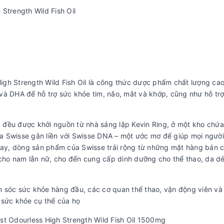
Strength Wild Fish Oil
igh Strength Wild Fish Oil là công thức dược phẩm chất lượng cao
 DHA để hỗ trợ sức khỏe tim, não, mắt và khớp, cũng như hỗ trợ
ả đều được khởi nguồn từ nhà sáng lập Kevin Ring, ở một kho chứ
ủa Swisse gắn liền với Swisse DNA – một ước mơ để giúp mọi ngườ
nay, dòng sản phẩm của Swisse trải rộng từ những mặt hàng bán 
cho nam lẫn nữ, cho đến cung cấp dinh dưỡng cho thể thao, da dẻ
sóc sức khỏe hàng đầu, các cơ quan thể thao, vận động viên và
 sức khỏe cụ thể của họ