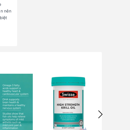
e
ạn nên
biệt