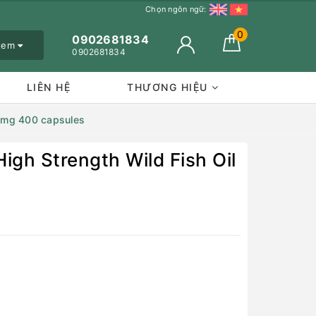
Chọn ngôn ngữ:
0
0902681834
 xem
0902681834
LIÊN HỆ
THƯƠNG HIỆU
00mg 400 capsules
igh Strength Wild Fish Oil