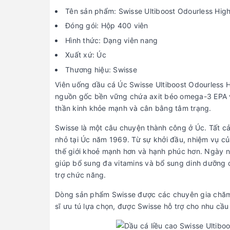
Tên sản phẩm: Swisse Ultiboost Odourless High 
Đóng gói: Hộp 400 viên
Hình thức: Dạng viên nang
Xuất xứ: Úc
Thương hiệu: Swisse
Viên uống dầu cá Úc Swisse Ultiboost Odourless H
nguồn gốc bền vững chứa axit béo omega-3 EPA và
thần kinh khỏe mạnh và cân bằng tâm trạng.
Swisse là một câu chuyện thành công ở Úc. Tất c
nhỏ tại Úc năm 1969. Từ sự khởi đầu, nhiệm vụ c
thế giới khoẻ mạnh hơn và hạnh phúc hơn. Ngày 
giúp bổ sung đa vitamins và bổ sung dinh dưỡng 
trợ chức năng.
Dòng sản phẩm Swisse được các chuyên gia chăm 
sĩ ưu tú lựa chọn, được Swisse hỗ trợ cho nhu cầu