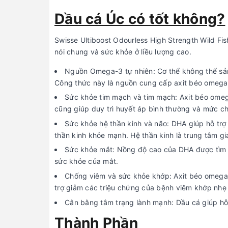
Dầu cá Úc có tốt không?
Swisse Ultiboost Odourless High Strength Wild Fi
nói chung và sức khỏe ở liều lượng cao.
Nguồn Omega-3 tự nhiên: Cơ thể không thể sản
Công thức này là nguồn cung cấp axit béo omega-
Sức khỏe tim mạch và tim mạch: Axit béo omeg
cũng giúp duy trì huyết áp bình thường và mức c
Sức khỏe hệ thần kinh và não: DHA giúp hỗ trợ
thần kinh khỏe mạnh. Hệ thần kinh là trung tâm gi
Sức khỏe mắt: Nồng độ cao của DHA được tìm t
sức khỏe của mắt.
Chống viêm và sức khỏe khớp: Axit béo omega-
trợ giảm các triệu chứng của bệnh viêm khớp nhẹ
Cân bằng tâm trạng lành mạnh: Dầu cá giúp hỗ
Thành Phần