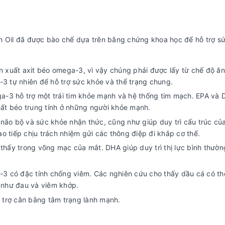
sh Oil đã được bào chế dựa trên bằng chứng khoa học để hỗ trợ s
 xuất axit béo omega-3, vì vậy chúng phải được lấy từ chế độ ăn
3 tự nhiên để hỗ trợ sức khỏe và thể trạng chung.
a-3 hỗ trợ một trái tim khỏe mạnh và hệ thống tim mạch. EPA và
hất béo trung tính ở những người khỏe mạnh.
 não bộ và sức khỏe nhận thức, cũng như giúp duy trì cấu trúc củ
ao tiếp chịu trách nhiệm gửi các thông điệp đi khắp cơ thể.
hấy trong võng mạc của mắt. DHA giúp duy trì thị lực bình thườn
3 có đặc tính chống viêm. Các nghiên cứu cho thấy dầu cá có th
 như đau và viêm khớp.
 trợ cân bằng tâm trạng lành mạnh.