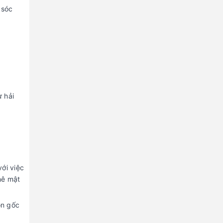
 sóc
ừ hải
ới việc
hê mật
ồn gốc