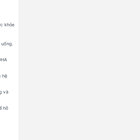
tan chảy thông minh
30 viên
ức khỏe
 uống.
 DHA
a hệ
g và
ể hỗ