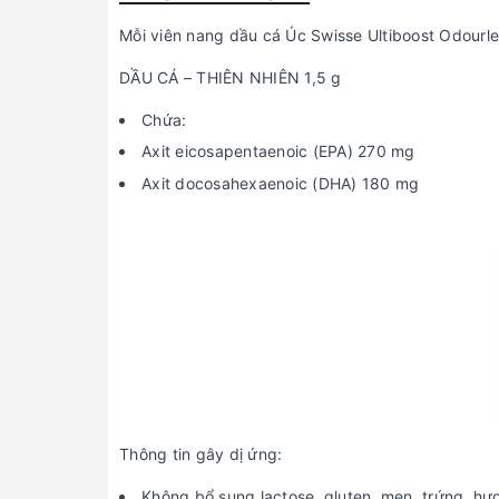
Mỗi viên nang dầu cá Úc Swisse Ultiboost Odourle
DẦU CÁ – THIÊN NHIÊN 1,5 g
Chứa:
Axit eicosapentaenoic (EPA) 270 mg
Axit docosahexaenoic (DHA) 180 mg
Thông tin gây dị ứng:
Không bổ sung lactose, gluten, men, trứng, hư