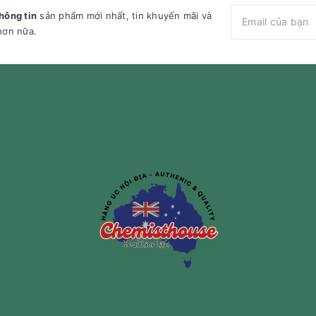
hông tin
sản phẩm mới nhất, tin khuyến mãi và
hơn nữa.