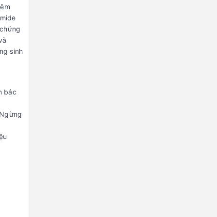
iêm
amide
 chứng
và
ng sinh
​​bác
. Ngừng
ệu