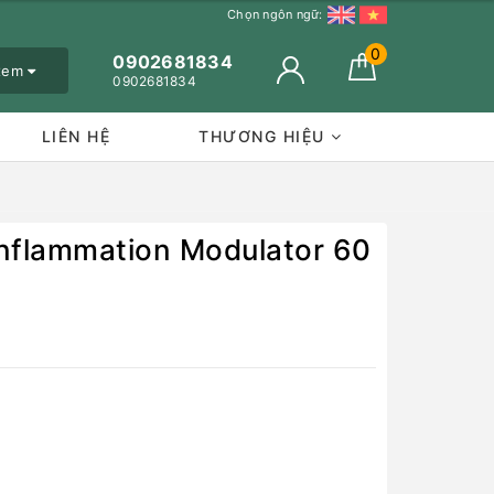
Chọn ngôn ngữ:
0
0902681834
 xem
0902681834
LIÊN HỆ
THƯƠNG HIỆU
Inflammation Modulator 60