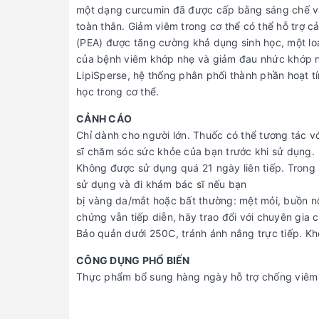
một dạng curcumin đã được cấp bằng sáng chế và
toàn thân. Giảm viêm trong cơ thể có thể hỗ trợ 
(PEA) được tăng cường khả dụng sinh học, một lo
của bệnh viêm khớp nhẹ và giảm đau nhức khớp n
LipiSperse, hệ thống phân phối thành phần hoạt tí
học trong cơ thể.
CẢNH CÁO
Chỉ dành cho người lớn. Thuốc có thể tương tác với
sĩ chăm sóc sức khỏe của bạn trước khi sử dụng.
Không được sử dụng quá 21 ngày liên tiếp. Trong
sử dụng và đi khám bác sĩ nếu bạn
bị vàng da/mắt hoặc bất thường: mệt mỏi, buồn n
chứng vẫn tiếp diễn, hãy trao đổi với chuyên gia
Bảo quản dưới 250C, tránh ánh nắng trực tiếp. K
CÔNG DỤNG PHỔ BIẾN
Thực phẩm bổ sung hàng ngày hỗ trợ chống viêm 