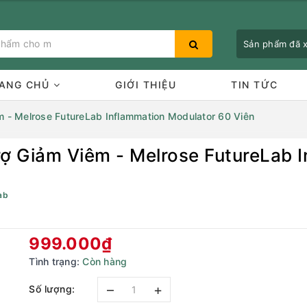
Sản phẩm đã
ANG CHỦ
GIỚI THIỆU
TIN TỨC
m - Melrose FutureLab Inflammation Modulator 60 Viên
rợ Giảm Viêm - Melrose FutureLab 
Bạn chưa xem sản phẩm nào
ab
999.000₫
Tình trạng:
Còn hàng
–
+
Số lượng: