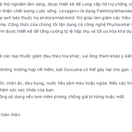
 thử nghiệm lâm sàng, được thiết kế để cung cấp hỗ trợ chống v
cải thiện chất lượng cuộc sống. Levagen+ là dạng Palmitoylethanol
ại axit béo thuộc họ endocannabinoid. Nó giúp làm giảm các triệu
hẹ. Công thức của chúng tôi tận dụng cả công nghệ Phytosomal 
nh được thiết kế để tăng cường tỷ lệ hấp thụ và tối ưu hóa khả dụ
 các loại thuốc giảm đau theo toa khác, vui lòng tham khảo ý kiến 
 những trường hợp rất hiếm, loài Curcuma có thể gây hại cho gan
ôn, chán ăn, đau bụng, nước tiểu sẫm màu hoặc ngứa. Nếu các tri
 chăm sóc sức khỏe của bạn.
hông sử dụng nếu tem niêm phong chống giả bị hỏng hoặc mất.
toàn thân.