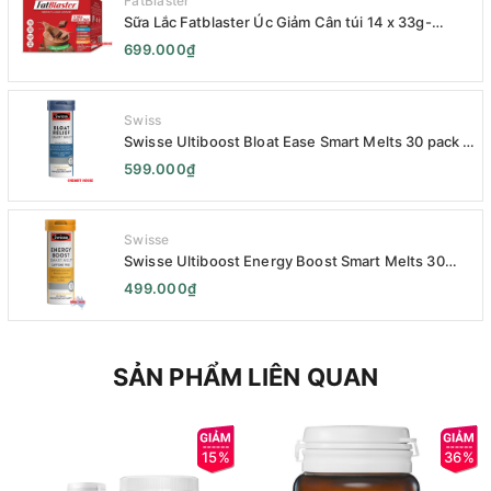
FatBlaster
Sữa Lắc Fatblaster Úc Giảm Cân túi 14 x 33g-
Naturopathica Fatblaster Weight Loss Shake
699.000₫
Variety Pack 14 x 33g - Sữa Giảm Cân
Swiss
Swisse Ultiboost Bloat Ease Smart Melts 30 pack -
Kẹo Ngậm Giảm Đầy Hơi Táo Bón Kèm Men Tiêu
599.000₫
Hóa - Swisse Bloat Relief Smart Melt 30 Viên
Swisse
Swisse Ultiboost Energy Boost Smart Melts 30
pack - Viên uống Tăng cường năng lượng tan chảy
499.000₫
thông minh 30 viên
SẢN PHẨM LIÊN QUAN
15%
36%