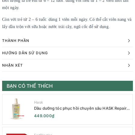
Đối tượng là trẻ em từ 6 – 12 tuổi: dùng với liều từ 1 – 2 viên mỗi lần
một ngày.
Còn với trẻ từ 2 – 6 tuổi: dùng 1 viên mỗi ngày. Có thể cắt viên nang và
lấy dầu trộn với sữa hoặc nước trái cây, ngũ cốc để sử dụng.
THÀNH PHẦN
HƯỚNG DẪN SỬ DỤNG
NHẬN XÉT
BẠN CÓ THỂ THÍCH
Hask
Dầu dưỡng tóc phục hồi chuyên sâu HASK Repair
Series 120mL- HASK Repair Series Intensive Repair
449.000₫
Hair Oil 120mL- Phục Hồi Chuyên Sâu