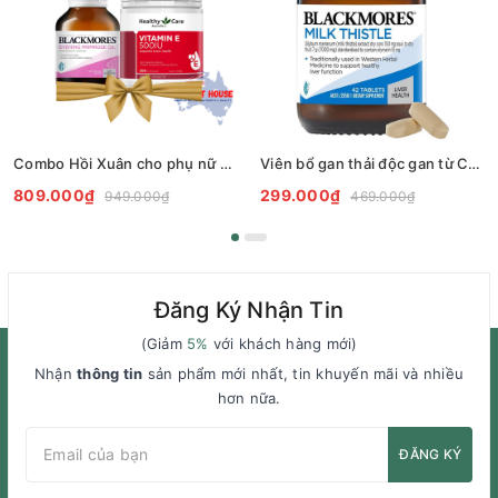
Combo Hồi Xuân cho phụ nữ u40+ và sau sinh (Blackmores Anh Thảo + Vitamin E Healthy care)
Viên bổ gan thải độc gan từ CÂY KẾ SỮA ÚC - Blackmores Milk Thistle 42 viên
809.000₫
299.000₫
949.000₫
469.000₫
Đăng Ký Nhận Tin
(Giảm
5%
với khách hàng mới)
Nhận
thông tin
sản phẩm mới nhất, tin khuyến mãi và nhiều
hơn nữa.
ĐĂNG KÝ