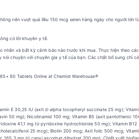
Không nên vượt quá liều 150 mcg selen hàng ngày cho người lớn t
ông có lời khuyên y tế.
c nhãn và bất kỳ cảnh báo nào trước khi mua. Thực hiện theo cá
 nói chuyện với chuyên gia y tế của bạn. Các chất bổ sung chỉ có
tamin E 30,25 IU (axit d-alpha tocopheryl succinate 25 mg); Vitam
lavin 50 mg); Nicotinamid 100 mg; Vitamin B5 (axit pantothenic 1
ridoxine 41,1 mg từ pyridoxine hydrochloride 50 mg); Vitamin B12
olecalciferol 25 mcg); Biotin 200 mcg; Axit folic 500 mcg; Vitam
c 165,3 mg từ canxi ascorbat dihydrat 200 mg); Chiết xuất biofla