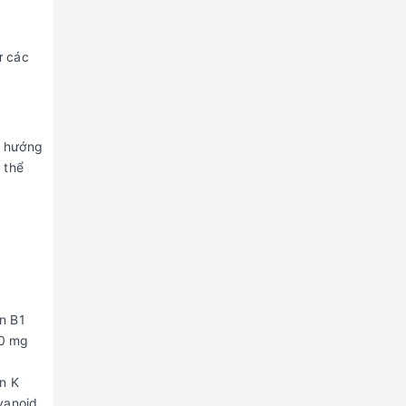
ừ các
c hướng
 thể
in B1
00 mg
in K
vanoid