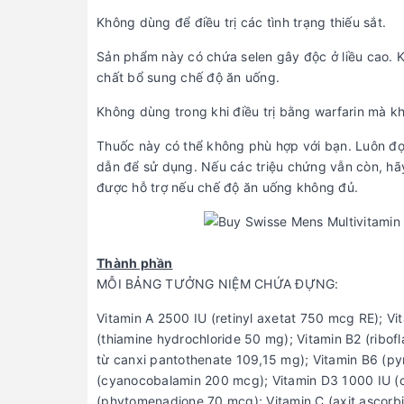
Không dùng để điều trị các tình trạng thiếu sắt.
Sản phẩm này có chứa selen gây độc ở liều cao. 
chất bổ sung chế độ ăn uống.
Không dùng trong khi điều trị bằng warfarin mà kh
Thuốc này có thể không phù hợp với bạn. Luôn đọ
dẫn để sử dụng. Nếu các triệu chứng vẫn còn, hãy
được hỗ trợ nếu chế độ ăn uống không đủ.
Thành phần
MỖI BẢNG TƯỞNG NIỆM CHỨA ĐỰNG:
Vitamin A 2500 IU (retinyl axetat 750 mcg RE); Vi
(thiamine hydrochloride 50 mg); Vitamin B2 (ribof
từ canxi pantothenate 109,15 mg); Vitamin B6 (py
(cyanocobalamin 200 mcg); Vitamin D3 1000 IU (ch
(phytomenadione 70 mcg); Vitamin C (axit ascorbi