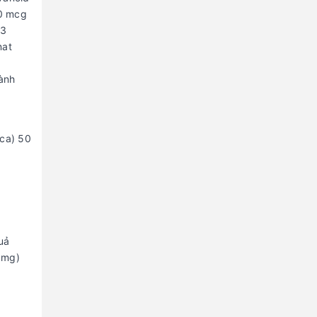
50 mcg
,3
nat
ành
ica) 50
uả
 mg)