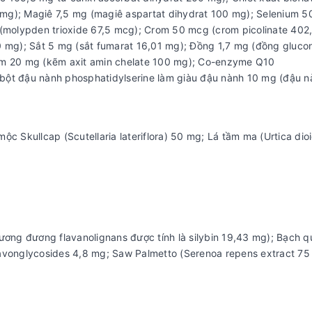
 mg); Magiê 7,5 mg (magiê aspartat dihydrat 100 mg); Selenium 
(molypden trioxide 67,5 mcg); Crom 50 mcg (crom picolinate 402
 mg); Sắt 5 mg (sắt fumarat 16,01 mg); Đồng 1,7 mg (đồng gluco
Kẽm 20 mg (kẽm axit amin chelate 100 mg); Co-enzyme Q10
 bột đậu nành phosphatidylserine làm giàu đậu nành 10 mg (đậu n
ộc Skullcap (Scutellaria lateriflora) 50 mg; Lá tầm ma (Urtica dio
tương đương flavanolignans được tính là silybin 19,43 mg); Bạch q
lavonglycosides 4,8 mg; Saw Palmetto (Serenoa repens extract 75