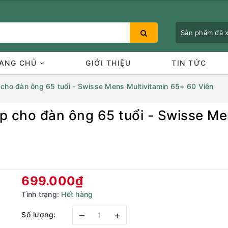
Sản phẩm đã
ANG CHỦ
GIỚI THIỆU
TIN TỨC
 cho đàn ông 65 tuổi - Swisse Mens Multivitamin 65+ 60 Viên
p cho đàn ông 65 tuổi - Swisse Me
Bạn chưa xem sản phẩm nào
699.000₫
Tình trạng:
Hết hàng
–
+
Số lượng: