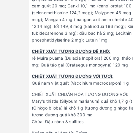
cam quýt 20 mg; Canxi 10,1 mg (canxi orotat 100
(selenomethionine 124,2 mcg); Molypden 45 mcg 
mcg); Mangan 4 mg (mangan axit amin chelate 40
12,14 mg); Iốt 149,8 mcg (kali iodua 196 mcg); 
(ubidecarenone 3 mg); dầu bạc hà 2 mg; Lecithin
phosphatidylserine 2 mg); Lutein 1mg
CHIẾT XUẤT TƯƠNG ĐƯƠNG ĐỂ KHÔ:
rễ Muira puama (Dulacia Inopiflora) 200 mg; thảo m
mg; Quả táo gai (Crataegus monogyna) 120 mg
CHIẾT XUẤT TƯƠNG ĐƯƠNG VỚI TƯƠI:
Quả nam việt quất (Vaccinium macrocarpon) 1 g
CHIẾT XUẤT CHUẨN HÓA TƯƠNG ĐƯƠNG VỚI:
Mary's thistle (Silybum marianum) quả khô 1,7 g (
(Ginkgo biloba) lá khô 1 g (tương đương ginkgo f
tương đương quả khô 300 mg
Chứa: Đậu nành & sulfites.
Không gây dị ứng từ: Trứng