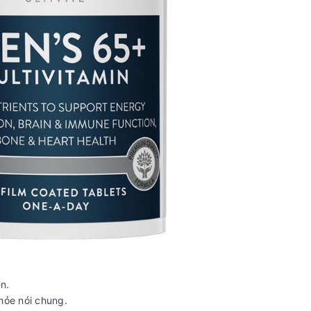
ên.
hỏe nói chung.