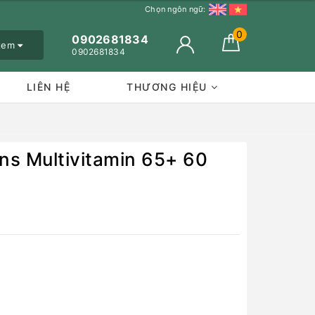
Chọn ngôn ngữ:
0
0902681834
 xem
0902681834
LIÊN HỆ
THƯƠNG HIỆU
ns Multivitamin 65+ 60