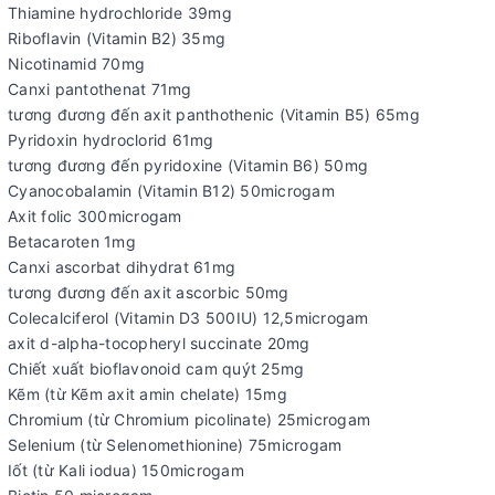
Thiamine hydrochloride 39mg
Riboflavin (Vitamin B2) 35mg
Nicotinamid 70mg
Canxi pantothenat 71mg
tương đương đến axit panthothenic (Vitamin B5) 65mg
Pyridoxin hydroclorid 61mg
tương đương đến pyridoxine (Vitamin B6) 50mg
Cyanocobalamin (Vitamin B12) 50microgam
Axit folic 300microgam
Betacaroten 1mg
Canxi ascorbat dihydrat 61mg
tương đương đến axit ascorbic 50mg
Colecalciferol (Vitamin D3 500IU) 12,5microgam
axit d-alpha-tocopheryl succinate 20mg
Chiết xuất bioflavonoid cam quýt 25mg
Kẽm (từ Kẽm axit amin chelate) 15mg
Chromium (từ Chromium picolinate) 25microgam
Selenium (từ Selenomethionine) 75microgam
Iốt (từ Kali iodua) 150microgam