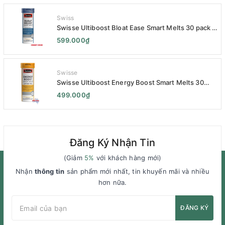
Swiss
Swisse Ultiboost Bloat Ease Smart Melts 30 pack -
Kẹo Ngậm Giảm Đầy Hơi Táo Bón Kèm Men Tiêu
599.000₫
Hóa - Swisse Bloat Relief Smart Melt 30 Viên
Swisse
Swisse Ultiboost Energy Boost Smart Melts 30
pack - Viên uống Tăng cường năng lượng tan chảy
499.000₫
thông minh 30 viên
Đăng Ký Nhận Tin
(Giảm
5%
với khách hàng mới)
Nhận
thông tin
sản phẩm mới nhất, tin khuyến mãi và nhiều
hơn nữa.
ĐĂNG KÝ