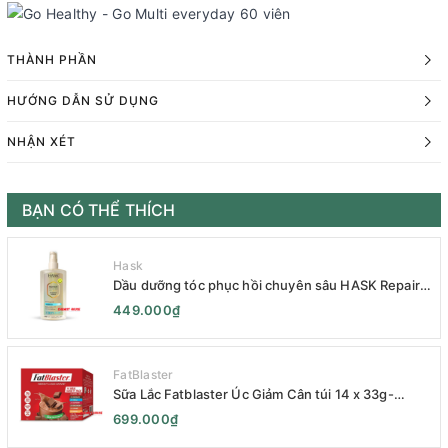
THÀNH PHẦN
HƯỚNG DẪN SỬ DỤNG
NHẬN XÉT
BẠN CÓ THỂ THÍCH
Hask
Dầu dưỡng tóc phục hồi chuyên sâu HASK Repair
Series 120mL- HASK Repair Series Intensive Repair
449.000₫
Hair Oil 120mL- Phục Hồi Chuyên Sâu
FatBlaster
Sữa Lắc Fatblaster Úc Giảm Cân túi 14 x 33g-
Naturopathica Fatblaster Weight Loss Shake
699.000₫
Variety Pack 14 x 33g - Sữa Giảm Cân