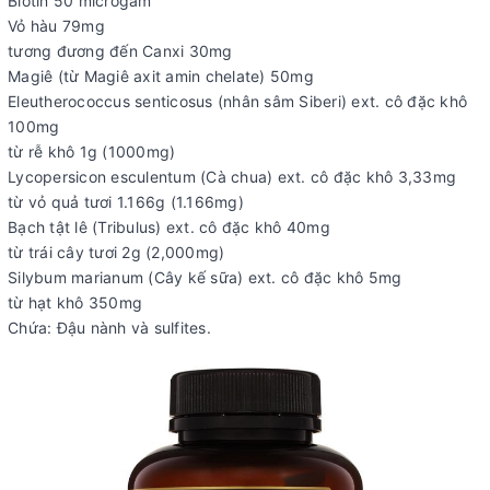
Biotin 50 microgam
Vỏ hàu 79mg
tương đương đến Canxi 30mg
Magiê (từ Magiê axit amin chelate) 50mg
Eleutherococcus senticosus (nhân sâm Siberi) ext. cô đặc khô
100mg
từ rễ khô 1g (1000mg)
Lycopersicon esculentum (Cà chua) ext. cô đặc khô 3,33mg
từ vỏ quả tươi 1.166g (1.166mg)
Bạch tật lê (Tribulus) ext. cô đặc khô 40mg
từ trái cây tươi 2g (2,000mg)
Silybum marianum (Cây kế sữa) ext. cô đặc khô 5mg
từ hạt khô 350mg
Chứa: Đậu nành và sulfites.